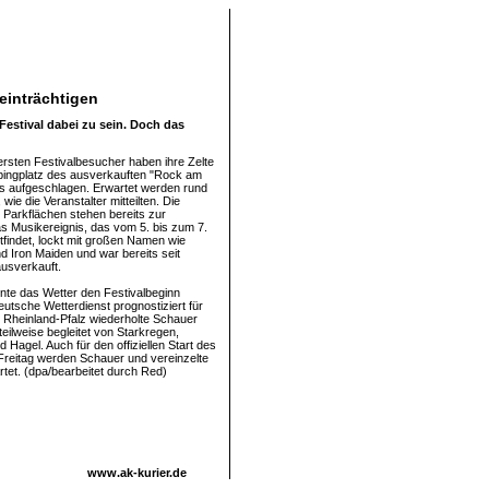
einträchtigen
stival dabei zu sein. Doch das
ersten Festivalbesucher haben ihre Zelte
ingplatz des ausverkauften "Rock am
ls aufgeschlagen. Erwartet werden rund
wie die Veranstalter mitteilten. Die
Parkflächen stehen bereits zur
s Musikereignis, das vom 5. bis zum 7.
tfindet, lockt mit großen Namen wie
d Iron Maiden und war bereits seit
usverkauft.
nnte das Wetter den Festivalbeginn
eutsche Wetterdienst prognostiziert für
 Rheinland-Pfalz wiederholte Schauer
teilweise begleitet von Starkregen,
Hagel. Auch für den offiziellen Start des
Freitag werden Schauer und vereinzelte
rtet. (dpa/bearbeitet durch Red)
www.ak-kurier.de