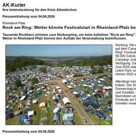
AK-Kurier
Ihre Internetzeitung für den Kreis Altenkirchen
Pressemitteilung vom 04.06.2026
Rheinland-Pfalz
Rock am Ring: Wetter könnte Festivalstart in Rheinland-Pfalz be
Tausende Rockfans strömen zum Nürburgring, um beim beliebten "Rock am Ring" Fe
Wetter in Rheinland-Pfalz könnte den Auftakt der Veranstaltung beeinflussen.
Nürburg. Die 
auf dem Camp
Ring" Festiva
90.000 Gäste, 
Camping- und 
Verfügung. Da
Juni 2026 stat
Linkin Park un
Herbst 2025 a
Allerdings kö
trüben. Der D
Donnerstag in
und Gewitter, 
Sturmböen und 
Festivals am 
Gewitter erwa
Pressemitteilung vom 04.06.2026