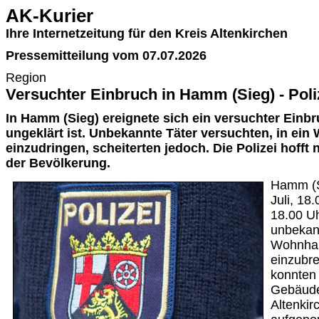
AK-Kurier
Ihre Internetzeitung für den Kreis Altenkirchen
Pressemitteilung vom 07.07.2026
Region
Versuchter Einbruch in Hamm (Sieg) - Poli
In Hamm (Sieg) ereignete sich ein versuchter Einbr
ungeklärt ist. Unbekannte Täter versuchten, in ei
einzudringen, scheiterten jedoch. Die Polizei hofft
der Bevölkerung.
Hamm (S
Juli, 18
18.00 Uh
unbekann
Wohnhau
einzubre
konnten 
Gebäude
Altenkir