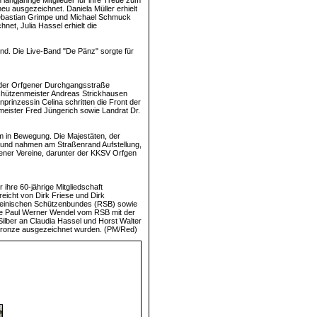
langjährige Mitglieder für ihre Treue zum
u ausgezeichnet. Daniela Müller erhielt
 Sebastian Grimpe und Michael Schmuck
et, Julia Hassel erhielt die
d. Die Live-Band "De Pänz" sorgte für
f der Orfgener Durchgangsstraße
Schützenmeister Andreas Strickhausen
rinzessin Celina schritten die Front der
eister Fred Jüngerich sowie Landrat Dr.
m in Bewegung. Die Majestäten, der
 und nahmen am Straßenrand Aufstellung,
ener Vereine, darunter der KKSV Orfgen
ihre 60-jährige Mitgliedschaft
reicht von Dirk Friese und Dirk
heinischen Schützenbundes (RSB) sowie
de Paul Werner Wendel vom RSB mit der
Silber an Claudia Hassel und Horst Walter
Bronze ausgezeichnet wurden. (PM/Red)