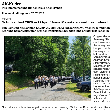
AK-Kurier
Ihre Internetzeitung für den Kreis Altenkirchen
Pressemitteilung vom 07.07.2026
Vereine
Schützenfest 2026 in Orfgen: Neue Majestäten und besondere 
Von Samstag bis Sonntag (20. bis 22. Juni 2026) lud der KKSV Orfgen zum tradition
Krönung neuer Majestäten standen zahlreiche Ehrungen langjähriger Mitglieder im 
Orfgen. Gege
Samstag (20. 
ihre Positione
Ihnen folgten
Häupter mit i
Dominique Den
befreundeten
Vereinsvorstä
Andreas Stri
Stellvertrete
Majestäten üb
scheidenden 
überreichten
König Michèl-
neuer Schütze
Fabienne-Ren
Bruch, die To
Leyendecker tr
Schülerprinz 
Bambiniprinze
folgt Karsten
scheidende Kö
seinen Verdie
Nach der feierlichen Krönung des neuen Schützenkönigs Waldemar Bruch und seiner Köni