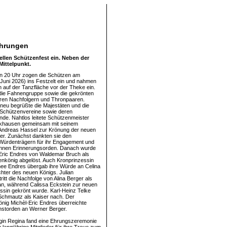
Ehrungen
ellen Schützenfest ein. Neben der
Mittelpunkt.
n 20 Uhr zogen die Schützen am
Juni 2026) ins Festzelt ein und nahmen
n auf der Tanzfläche vor der Theke ein.
 die Fahnengruppe sowie die gekrönten
hren Nachfolgern und Thronpaaren.
eu begrüßte die Majestäten und die
 Schützenvereine sowie deren
nde. Nahtlos leitete Schützenmeister
ckhausen gemeinsam mit seinem
r Andreas Hassel zur Krönung der neuen
er. Zunächst dankten sie den
Würdenträgern für ihr Engagement und
 ihnen Erinnerungsorden. Danach wurde
Eric Endres von Waldemar Bruch als
nkönig abgelöst. Auch Kronprinzessin
ee Endres übergab ihre Würde an Celina
chter des neuen Königs. Julian
itt die Nachfolge von Alina Berger als
an, während Calissa Eckstein zur neuen
ssin gekrönt wurde. Karl-Heinz Telke
 Schmautz als Kaiser nach. Der
nig Michèl-Eric Endres überreichte
nstorden an Werner Berger.
gin Regina fand eine Ehrungszeremonie