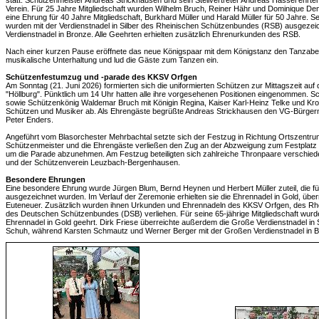
statt. Schützenmeister Andreas Strickhausen und sein Stellvertreter Andreas Hassel ehrten 
Verein. Für 25 Jahre Mitgliedschaft wurden Wilhelm Bruch, Reiner Hähr und Dominique Dene
eine Ehrung für 40 Jahre Mitgliedschaft, Burkhard Müller und Harald Müller für 50 Jahre.
wurden mit der Verdienstnadel in Silber des Rheinischen Schützenbundes (RSB) ausgezeichn
Verdienstnadel in Bronze. Alle Geehrten erhielten zusätzlich Ehrenurkunden des RSB.
Nach einer kurzen Pause eröffnete das neue Königspaar mit dem Königstanz den Tanzaben
musikalische Unterhaltung und lud die Gäste zum Tanzen ein.
Schützenfestumzug und -parade des KKSV Orfgen
Am Sonntag (21. Juni 2026) formierten sich die uniformierten Schützen zur Mittagszeit au
"Höllburg". Pünktlich um 14 Uhr hatten alle ihre vorgesehenen Positionen eingenommen. 
sowie Schützenkönig Waldemar Bruch mit Königin Regina, Kaiser Karl-Heinz Telke und Kronp
Schützen und Musiker ab. Als Ehrengäste begrüßte Andreas Strickhausen den VG-Bürgerm
Peter Enders.
Angeführt vom Blasorchester Mehrbachtal setzte sich der Festzug in Richtung Ortszentru
Schützenmeister und die Ehrengäste verließen den Zug an der Abzweigung zum Festplatz
um die Parade abzunehmen. Am Festzug beteiligten sich zahlreiche Thronpaare verschied
und der Schützenverein Leuzbach-Bergenhausen.
Besondere Ehrungen
Eine besondere Ehrung wurde Jürgen Blum, Bernd Heynen und Herbert Müller zuteil, die für 
ausgezeichnet wurden. Im Verlauf der Zeremonie erhielten sie die Ehrennadel in Gold, über
Euteneuer. Zusätzlich wurden ihnen Urkunden und Ehrennadeln des KKSV Orfgen, des R
des Deutschen Schützenbundes (DSB) verliehen. Für seine 65-jährige Mitgliedschaft wur
Ehrennadel in Gold geehrt. Dirk Friese überreichte außerdem die Große Verdienstnadel in 
Schuh, während Karsten Schmautz und Werner Berger mit der Großen Verdienstnadel in 