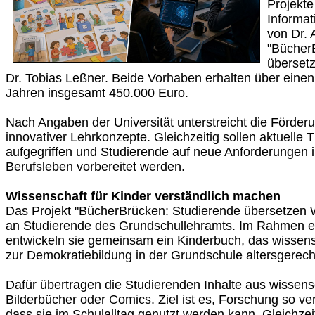
Projekte
Informat
von Dr.
"Bücher
überset
Dr. Tobias Leßner. Beide Vorhaben erhalten über eine
Jahren insgesamt 450.000 Euro.
Nach Angaben der Universität unterstreicht die Förder
innovativer Lehrkonzepte. Gleichzeitig sollen aktuelle
aufgegriffen und Studierende auf neue Anforderungen
Berufsleben vorbereitet werden.
Wissenschaft für Kinder verständlich machen
Das Projekt "BücherBrücken: Studierende übersetzen Wi
an Studierende des Grundschullehramts. Im Rahmen e
entwickeln sie gemeinsam ein Kinderbuch, das wissens
zur Demokratiebildung in der Grundschule altersgerecht
Dafür übertragen die Studierenden Inhalte aus wissens
Bilderbücher oder Comics. Ziel ist es, Forschung so ver
dass sie im Schulalltag genutzt werden kann. Gleichzei