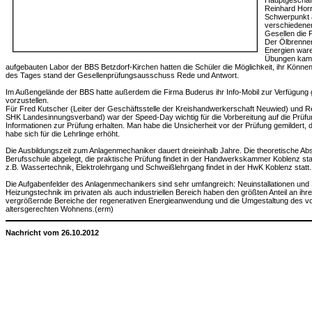
Hauptgeschäf
Reinhard Horr
Schwerpunkt 
verschiedene
Gesellen die P
Der Ölbrenner
Energien ware
Übungen kame
aufgebauten Labor der BBS Betzdorf-Kirchen hatten die Schüler die Möglichkeit, ihr Könne
des Tages stand der Gesellenprüfungsausschuss Rede und Antwort.
Im Außengelände der BBS hatte außerdem die Firma Buderus ihr Info-Mobil zur Verfügung g
vorzustellen.
Für Fred Kutscher (Leiter der Geschäftsstelle der Kreishandwerkerschaft Neuwied) und R
SHK Landesinnungsverband) war der Speed-Day wichtig für die Vorbereitung auf die Prüfun
Informationen zur Prüfung erhalten. Man habe die Unsicherheit vor der Prüfung gemildert,
habe sich für die Lehrlinge erhöht.
Die Ausbildungszeit zum Anlagenmechaniker dauert dreieinhalb Jahre. Die theoretische Absc
Berufsschule abgelegt, die praktische Prüfung findet in der Handwerkskammer Koblenz stat
z.B. Wassertechnik, Elektrolehrgang und Schweißlehrgang findet in der HwK Koblenz statt.
Die Aufgabenfelder des Anlagenmechanikers sind sehr umfangreich: Neuinstallationen un
Heizungstechnik im privaten als auch industriellen Bereich haben den größten Anteil an ihre
vergrößernde Bereiche der regenerativen Energieanwendung und die Umgestaltung des
altersgerechten Wohnens.(erm)
Nachricht vom 26.10.2012