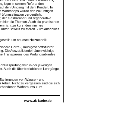
tsführer des SHK-Landesverbandes,
e, legte in seinem Referat den
auf den Umgang mit dem Kunden. In
n Workshops wurde den zukünftigen
rüfungssituation verdeutlicht.
, der Gasbrenner und regenerative
n hier die Themen. Auch die praktischen
n nicht zu kurz, denn im neu
n unter Beweis zu stellen. Zum Abschluss
estellt, um neueste Heiztechnik
einhard Horre (Hauptgeschäftsführer
g. Die Auszubildende hätten wichtige
 die Transparenz des Prüfungsablaufes
hlussprüfung wird in der jeweiligen
t. Auch die überbetrieblichen Lehrgänge,
d Sanierungen von Wasser- und
r Arbeit. Nicht zu vergessen sind die sich
 vorhandenen Wohnraums zum
www.ak-kurier.de