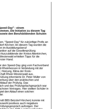
Speed-Day" - einem
mmen. Die Initiative zu diesem Tag
sowie den Berufsbildenden Schulen
hen. "Speed-Day" für zukünftige Profis an
orf-Kirchen: An diesem Tag wurden die
n im Ausbildungsberuf
iker auf die Gesellenprüfung
0 Auszubildende der Kreise Altenkirchen,
esterwald erhielten Tipps für die
rster Hand.
e für den Speed-Day ging vom Fachverband
-Rheinhessen in Verbindung mit der
, Heizung, Klima der Kreis-
haft Rhein-Westerwald aus.
üßung informierte Dr. Peter Müller von
erburg über den praktischen und
 Ablauf der Prüfung. Das
ch und das Prüfungsfachgespräch war
hsten Vortrages. Hier stellten Schüler in
piel den Ablauf einen solchen
ar.
Kraft BBS Betzdorf-Kirchen) konnte mit
sowohl positives auch negatives
Prüfungsgespräch aufzeigen. Der