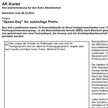
AK-Kurier
Ihre Internetzeitung für den Kreis Altenkirchen
Nachricht vom 26.10.2012
Region
"Speed-Day" für zukünftige Profis
Aus drei Landkreisen waren 70 Auszubildende im Beruf Anlagenmechaniker zum "
Prüfungsvorbereitungstag - in die Berufsbildende Schule (BBS) nach Betzdorf geko
war gemeinsam von vom Fachverband, der Innung und der Kreishandwerkerschaft 
gestaltet worden.
Betzdorf/Kirc
der BBS Betzd
Auszubildende
Anlagenmechan
vorbereitet. 7
Neuwied und W
Prüfung aus e
Die Initiativ
SHK Rheinland
Innung Sanitär
Handwerkersc
Nach der Begr
der BBS West
theoretischen
Kundengesprä
Thema des näc
einem Rollens
Gespräches d
Leiter Andre 
den Schülern 
Verhalten im 