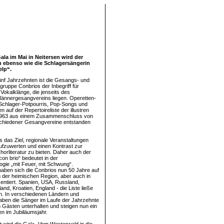
ala im Mai in Neitersen wird der
n ebenso wie die Schlagersängerin
elp“.
fünf Jahrzehnten ist die Gesangs- und
gruppe Conbrios der Inbegriff für
Vokalklänge, die jenseits des
ännergesangvereins liegen. Operetten-
Schlager-Potpourris, Pop-Songs und
 auf der Repertoireliste der illustren
1963 aus einem Zusammenschluss von
chiedener Gesangvereine entstanden
 das Ziel, regionale Veranstaltungen
ufzuwerten und einen Kontrast zur
horliteratur zu bieten. Daher auch der
on brio“ bedeutet in der
ogie „mit Feuer, mit Schwung“.
aben sich die Conbrios nun 50 Jahre auf
 der heimischen Region, aber auch in
sentiert. Spanien, USA, Russland,
land, Kroatien, England - die Liste ließe
en. In verschiedenen Ländern und
aben die Sänger im Laufe der Jahrzehnte
Gästen unterhalten und steigen nun ein
ten im Jubiläumsjahr.