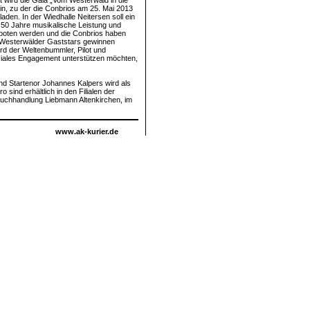
 wird die Gala „Vom Westerwald in die
ein, zu der die Conbrios am 25. Mai 2013
aden. In der Wiedhalle Neitersen soll ein
 50 Jahre musikalische Leistung und
boten werden und die Conbrios haben
 Westerwälder Gaststars gewinnen
rd der Weltenbummler, Pilot und
iales Engagement unterstützen möchten,
nd Startenor Johannes Kalpers wird als
ind erhältlich in den Filialen der
uchhandlung Liebmann Altenkirchen, im
www.ak-kurier.de