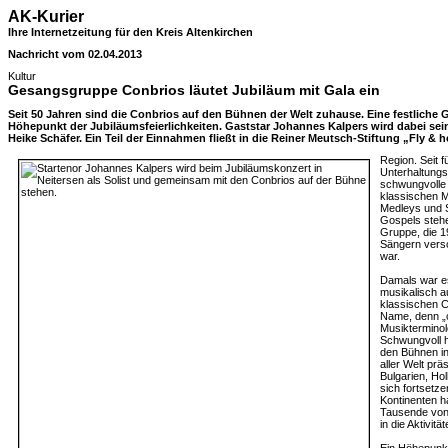
AK-Kurier
Ihre Internetzeitung für den Kreis Altenkirchen
Nachricht vom 02.04.2013
Kultur
Gesangsgruppe Conbrios läutet Jubiläum mit Gala ein
Seit 50 Jahren sind die Conbrios auf den Bühnen der Welt zuhause. Eine festliche G
Höhepunkt der Jubiläumsfeierlichkeiten. Gaststar Johannes Kalpers wird dabei sei
Heike Schäfer. Ein Teil der Einnahmen fließt in die Reiner Meutsch-Stiftung „Fly & h
Region. Seit 
Unterhaltungs
schwungvolle 
klassischen M
Medleys und 
Gospels stehen
Gruppe, die 
Sängern vers
war.
Damals war es
musikalisch a
klassischen C
Name, denn „c
Musikterminol
Schwungvoll h
den Bühnen in
aller Welt prä
Bulgarien, Hol
sich fortsetz
Kontinenten h
Tausende von 
in die Aktivitä