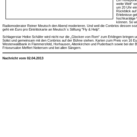
Ein Höhepunkt
weite Welt“ s
um 20 Uhr einl
Rückblick auf
Erlebnisse ge
hochkarätige
können. So wi
Radiomoderator Reiner Meutsch den Abend moderieren. Und weil die Conbrios dessen soz
geht ein Euro pro Eintrittskarte an Meutsch´s Stiftung "Fly & Help".
Schlagerstar Heike Schäfer wird nicht nur die „Glocken von Rom“ zum Erklingen bringen u
Solist und gemeinsam mit den Conbrios auf der Bühne stehen. Karten zum Preis von 16 Euro s
Westerwaldbank in Flammersfeld, Horhausen, Altenkirchen und Puderbach sowie bei der B
Friseursalon Meffert Neitersen und bei allen Sängern.
Nachricht vom 02.04.2013