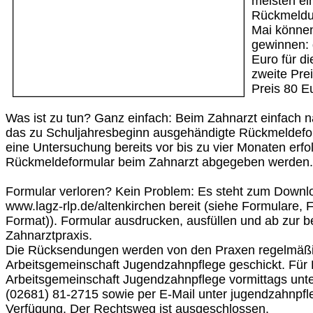
meisten ei
Rückmeldu
Mai können
gewinnen: 
Euro für d
zweite Prei
Preis 80 E
Was ist zu tun? Ganz einfach: Beim Zahnarzt einfach 
das zu Schuljahresbeginn ausgehändigte Rückmeldefor
eine Untersuchung bereits vor bis zu vier Monaten erfo
Rückmeldeformular beim Zahnarzt abgegeben werden.
Formular verloren? Kein Problem: Es steht zum Downloa
www.lagz-rlp.de/altenkirchen bereit (siehe Formulare, 
Format)). Formular ausdrucken, ausfüllen und ab zur 
Zahnarztpraxis.
Die Rücksendungen werden von den Praxen regelmäßi
Arbeitsgemeinschaft Jugendzahnpflege geschickt. Für 
Arbeitsgemeinschaft Jugendzahnpflege vormittags un
(02681) 81-2715 sowie per E-Mail unter jugendzahnpfl
Verfügung. Der Rechtsweg ist ausgeschlossen.