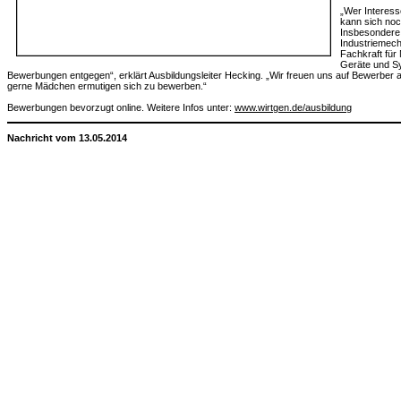
„Wer Interess
kann sich no
Insbesondere
Industriemech
Fachkraft für 
Geräte und S
Bewerbungen entgegen“, erklärt Ausbildungsleiter Hecking. „Wir freuen uns auf Bewerber
gerne Mädchen ermutigen sich zu bewerben.“
Bewerbungen bevorzugt online. Weitere Infos unter:
www.wirtgen.de/ausbildung
Nachricht vom 13.05.2014