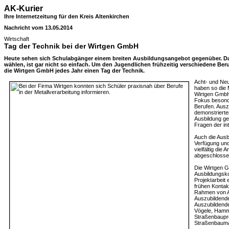
AK-Kurier
Ihre Internetzeitung für den Kreis Altenkirchen
Nachricht vom 13.05.2014
Wirtschaft
Tag der Technik bei der Wirtgen GmbH
Heute sehen sich Schulabgänger einem breiten Ausbildungsangebot gegenüber. D
wählen, ist gar nicht so einfach. Um den Jugendlichen frühzeitig verschiedene Beru
die Wirtgen GmbH jedes Jahr einen Tag der Technik.
Acht- und Neu
haben so die 
Wirtgen GmbH
Fokus besond
Berufen. Ausz
demonstrierte
Ausbildung ge
Fragen der int
Auch die Ausb
Verfügung und
vielfältig die 
abgeschlosse
Die Wirtgen G
Ausbildungsko
Projektarbeit
frühen Kontak
Rahmen von A
Auszubildend
Auszubildend
Vögele, Hamm
Straßenbauproj
Straßenbauma