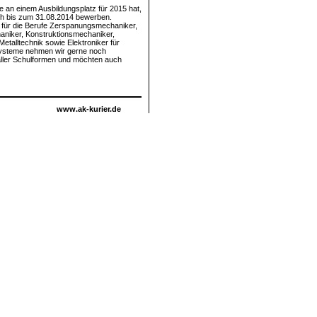
e an einem Ausbildungsplatz für 2015 hat,
ch bis zum 31.08.2014 bewerben.
 für die Berufe Zerspanungsmechaniker,
aniker, Konstruktionsmechaniker,
Metalltechnik sowie Elektroniker für
ysteme nehmen wir gerne noch
 aller Schulformen und möchten auch
www.ak-kurier.de