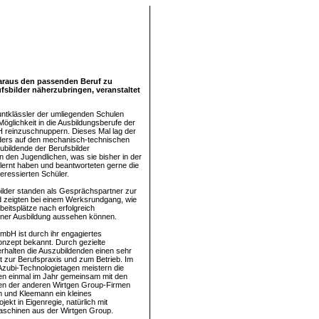
araus den passenden Beruf zu
fsbilder näherzubringen, veranstaltet
ntklässler der umliegenden Schulen
Möglichkeit in die Ausbildungsberufe der
 reinzuschnuppern. Dieses Mal lag der
ers auf den mechanisch-technischen
ubildende der Berufsbilder
n den Jugendlichen, was sie bisher in der
lernt haben und beantworteten gerne die
eressierten Schüler.
ilder standen als Gesprächspartner zur
 zeigten bei einem Werksrundgang, wie
Arbeitsplätze nach erfolgreich
ner Ausbildung aussehen können.
mbH ist durch ihr engagiertes
nzept bekannt. Durch gezielte
 erhalten die Auszubildenden einen sehr
t zur Berufspraxis und zum Betrieb. Im
zubi-Technologietagen meistern die
en einmal im Jahr gemeinsam mit den
en der anderen Wirtgen Group-Firmen
 und Kleemann ein kleines
ekt in Eigenregie, natürlich mit
schinen aus der Wirtgen Group.