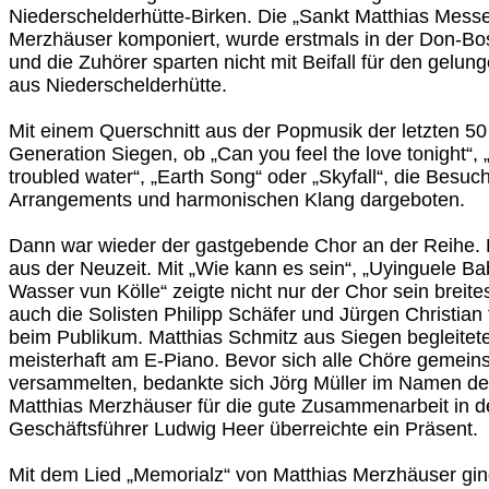
Niederschelderhütte-Birken. Die „Sankt Matthias Messe
Merzhäuser komponiert, wurde erstmals in der Don-Bos
und die Zuhörer sparten nicht mit Beifall für den gelun
aus Niederschelderhütte.
Mit einem Querschnitt aus der Popmusik der letzten 5
Generation Siegen, ob „Can you feel the love tonight“, „
troubled water“, „Earth Song“ oder „Skyfall“, die Besu
Arrangements und harmonischen Klang dargeboten.
Dann war wieder der gastgebende Chor an der Reihe.
aus der Neuzeit. Mit „Wie kann es sein“, „Uyinguele Ba
Wasser vun Kölle“ zeigte nicht nur der Chor sein breit
auch die Solisten Philipp Schäfer und Jürgen Christia
beim Publikum. Matthias Schmitz aus Siegen begleitet
meisterhaft am E-Piano. Bevor sich alle Chöre gemei
versammelten, bedankte sich Jörg Müller im Namen de
Matthias Merzhäuser für die gute Zusammenarbeit in d
Geschäftsführer Ludwig Heer überreichte ein Präsent.
Mit dem Lied „Memorialz“ von Matthias Merzhäuser ging