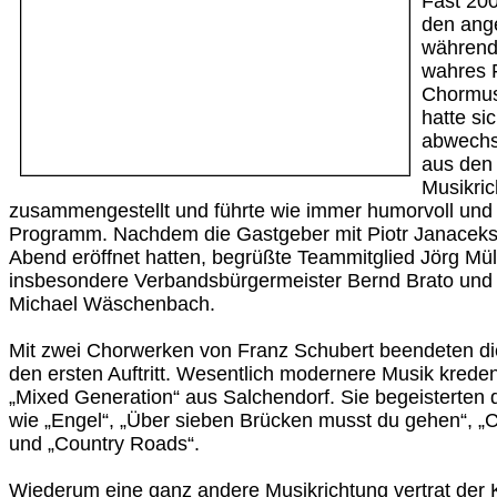
Fast 200
den an
während 
wahres 
Chormusi
hatte sic
abwechs
aus den
Musikri
zusammengestellt und führte wie immer humorvoll und
Programm. Nachdem die Gastgeber mit Piotr Janaceks
Abend eröffnet hatten, begrüßte Teammitglied Jörg Mül
insbesondere Verbandsbürgermeister Bernd Brato und 
Michael Wäschenbach.
Mit zwei Chorwerken von Franz Schubert beendeten d
den ersten Auftritt. Wesentlich modernere Musik krede
„Mixed Generation“ aus Salchendorf. Sie begeisterten d
wie „Engel“, „Über sieben Brücken musst du gehen“, „Can
und „Country Roads“.
Wiederum eine ganz andere Musikrichtung vertrat der K