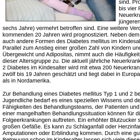
sind. Pr
bis vier
Neuerkr
jüngeren
sechs Jahre) vermehrt betroffen sind. Eine weitere Ver
kommenden 20 Jahren wird prognostiziert. Neben dem
auch andere Formen des Diabetes mellitus im Kindesalte
Parallel zum Anstieg einer großen Zahl von Kindern un
Übergewicht und Adipositas, nimmt auch die Häufigkeit
dieser Altersgruppe zu. Die aktuell jährliche Neuerkra
2 Diabetes im Kindesalter wird mit etwa 200 Neuerkran
zwölf bis 19 Jahren geschätzt und liegt dabei in Europa
als in Nordamerika.
Zur Behandlung eines Diabetes mellitus Typ 1 und 2 b
Jugendliche bedarf es eines speziellen Wissens und de
Fähigkeiten des Behandlungsteams, der Patienten und 
einer mangelhaften Behandlungssituation können für di
Folgeerkrankungen auftreten. Ein erhöhter Blutzucker s
großen Gefäße. Es kann zu Schlaganfall oder Herzinfar
Amputationen oder Erblindung kommen. Durch eine gu
Betreuung schon im Kindesalter lassen sich viele dies