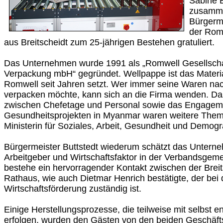
Sabine B
zusamm
Bürgerme
der Rom
aus Breitscheidt zum 25-jährigen Bestehen gratuliert.
Das Unternehmen wurde 1991 als „Romwell Gesellschaf
Verpackung mbH“ gegründet. Wellpappe ist das Materia
Romwell seit Jahren setzt. Wer immer seine Waren nac
verpacken möchte, kann sich an die Firma wenden. Das
zwischen Chefetage und Personal sowie das Engagem
Gesundheitsprojekten in Myanmar waren weitere Themen
Ministerin für Soziales, Arbeit, Gesundheit und Demogra
Bürgermeister Buttstedt wiederum schätzt das Unterne
Arbeitgeber und Wirtschaftsfaktor in der Verbandsgem
bestehe ein hervorragender Kontakt zwischen der Brei
Rathaus, wie auch Dietmar Henrich bestätigte, der bei 
Wirtschaftsförderung zuständig ist.
Einige Herstellungsprozesse, die teilweise mit selbst 
erfolgen, wurden den Gästen von den beiden Geschäfts