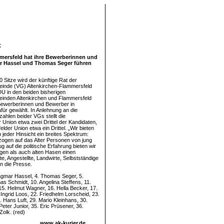
t
mersfeld hat ihre Bewerberinnen und
ar Hassel und Thomas Seger führen
 Sitze wird der künftige Rat der
inde (VG) Altenkirchen-Flammersfeld
U in den beiden bisherigen
inden Altenkirchen und Flammersfeld
e Bewerberinnen und Bewerber in
ür gewählt. In Anlehnung an die
ahlen beider VGs stellt die
 Union etwa zwei Drittel der Kandidaten,
lder Union etwa ein Drittel. „Wir bieten
in jeder Hinsicht ein breites Spektrum:
zogen auf das Alter Personen von jung
zug auf die politische Erfahrung bieten wir
gen als auch alten Hasen einen
te, Angestellte, Landwirte, Selbstständige
an die Presse.
agmar Hassel, 4. Thomas Seger, 5.
s Schmidt, 10. Angelina Steffens, 11.
15. Helmut Wagner, 16. Hella Becker, 17.
ngrid Loos, 22. Friedhelm Lorscheid, 23.
. Hans Luft, 29. Mario Kleinhans, 30.
eter Junior, 35. Eric Prüsener, 36.
Zolk. (red)
www.ak-kurier.de