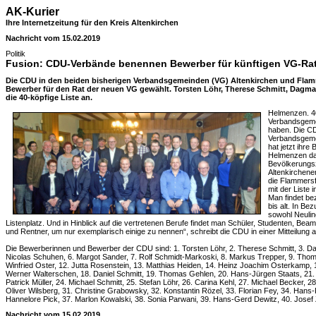
AK-Kurier
Ihre Internetzeitung für den Kreis Altenkirchen
Nachricht vom 15.02.2019
Politik
Fusion: CDU-Verbände benennen Bewerber für künftigen VG-Ra
Die CDU in den beiden bisherigen Verbandsgemeinden (VG) Altenkirchen und Flam
Bewerber für den Rat der neuen VG gewählt. Torsten Löhr, Therese Schmitt, Dagm
die 40-köpfige Liste an.
Helmenzen. 40
Verbandsgeme
haben. Die CD
Verbandsgeme
hat jetzt ihr
Helmenzen daf
Bevölkerungsz
Altenkirchener
die Flammersfe
mit der Liste 
Man findet be
bis alt. In Be
sowohl Neulin
Listenplatz. Und in Hinblick auf die vertretenen Berufe findet man Schüler, Studenten, Beam
und Rentner, um nur exemplarisch einige zu nennen“, schreibt die CDU in einer Mitteilung 
Die Bewerberinnen und Bewerber der CDU sind: 1. Torsten Löhr, 2. Therese Schmitt, 3. D
Nicolas Schuhen, 6. Margot Sander, 7. Rolf Schmidt-Markoski, 8. Markus Trepper, 9. Thoma
Winfried Oster, 12. Jutta Rosenstein, 13. Matthias Heiden, 14. Heinz Joachim Osterkamp, 
Werner Walterschen, 18. Daniel Schmitt, 19. Thomas Gehlen, 20. Hans-Jürgen Staats, 21. I
Patrick Müller, 24. Michael Schmitt, 25. Stefan Löhr, 26. Carina Kehl, 27. Michael Becker, 28
Oliver Wilsberg, 31. Christine Grabowsky, 32. Konstantin Rözel, 33. Florian Fey, 34. Hans-P
Hannelore Pick, 37. Marlon Kowalski, 38. Sonia Parwani, 39. Hans-Gerd Dewitz, 40. Josef 
Nachricht vom 15.02.2019