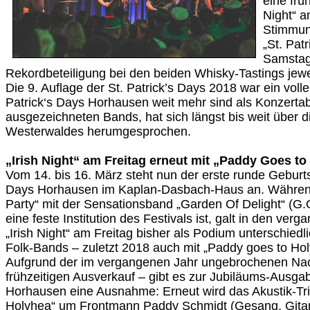
eine frü
Night“ a
Stimmun
„St. Pat
Samstag
Rekordbeteiligung bei den beiden Whisky-Tastings jewe
Die 9. Auflage der St. Patrick’s Days 2018 war ein volle
Patrick‘s Days Horhausen weit mehr sind als Konzerta
ausgezeichneten Bands, hat sich längst bis weit über 
Westerwaldes herumgesprochen.
„Irish Night“ am Freitag erneut mit „Paddy Goes t
Vom 14. bis 16. März steht nun der erste runde Geburts
Days Horhausen im Kaplan-Dasbach-Haus an. Während d
Party“ mit der Sensationsband „Garden Of Delight“ (
eine feste Institution des Festivals ist, galt in den ver
„Irish Night“ am Freitag bisher als Podium unterschiedli
Folk-Bands – zuletzt 2018 auch mit „Paddy goes to Ho
Aufgrund der im vergangenen Jahr ungebrochenen Na
frühzeitigen Ausverkauf – gibt es zur Jubiläums-Ausgab
Horhausen eine Ausnahme: Erneut wird das Akustik-Tr
Holyhea“ um Frontmann Paddy Schmidt (Gesang, Gita