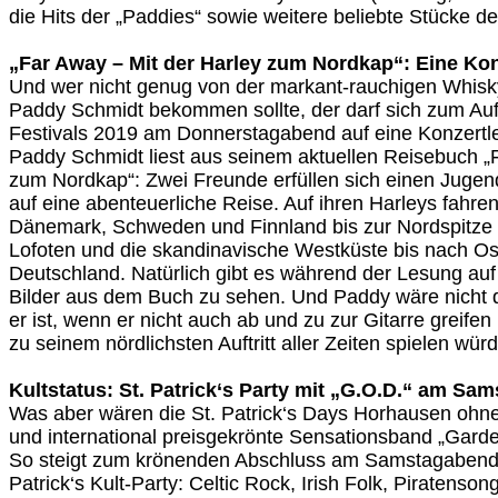
die Hits der „Paddies“ sowie weitere beliebte Stücke de
„Far Away – Mit der Harley zum Nordkap“: Eine Ko
Und wer nicht genug von der markant-rauchigen Whis
Paddy Schmidt bekommen sollte, der darf sich zum Auf
Festivals 2019 am Donnerstagabend auf eine Konzertle
Paddy Schmidt liest aus seinem aktuellen Reisebuch „
zum Nordkap“: Zwei Freunde erfüllen sich einen Juge
auf eine abenteuerliche Reise. Auf ihren Harleys fahr
Dänemark, Schweden und Finnland bis zur Nordspitze
Lofoten und die skandinavische Westküste bis nach Os
Deutschland. Natürlich gibt es während der Lesung au
Bilder aus dem Buch zu sehen. Und Paddy wäre nicht de
er ist, wenn er nicht auch ab und zu zur Gitarre greife
zu seinem nördlichsten Auftritt aller Zeiten spielen würd
Kultstatus: St. Patrick‘s Party mit „G.O.D.“ am Sam
Was aber wären die St. Patrick‘s Days Horhausen ohne
und international preisgekrönte Sensationsband „Garde
So steigt zum krönenden Abschluss am Samstagabend di
Patrick‘s Kult-Party: Celtic Rock, Irish Folk, Piratenso