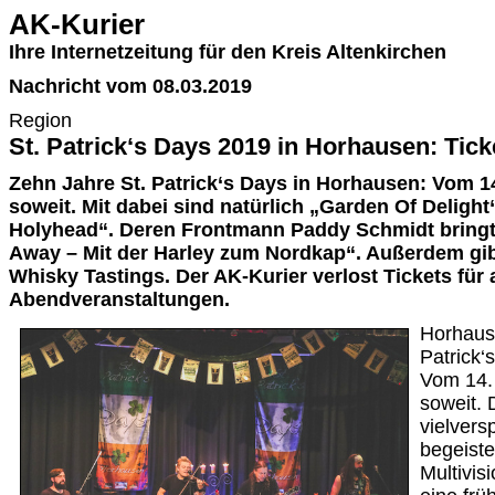
AK-Kurier
Ihre Internetzeitung für den Kreis Altenkirchen
Nachricht vom 08.03.2019
Region
St. Patrick‘s Days 2019 in Horhausen: Tic
Zehn Jahre St. Patrick‘s Days in Horhausen: Vom 14.
soweit. Mit dabei sind natürlich „Garden Of Deligh
Holyhead“. Deren Frontmann Paddy Schmidt bringt
Away – Mit der Harley zum Nordkap“. Außerdem gi
Whisky Tastings. Der AK-Kurier verlost Tickets für a
Abendveranstaltungen.
Horhaus
Patrick‘
Vom 14. 
soweit. 
vielvers
begeiste
Multivi