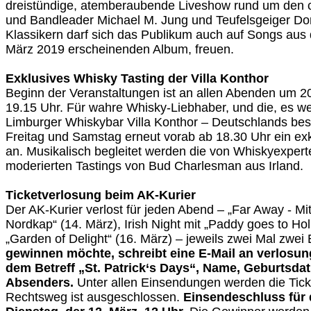
dreistündige, atemberaubende Liveshow rund um den 
und Bandleader Michael M. Jung und Teufelsgeiger D
Klassikern darf sich das Publikum auch auf Songs au
März 2019 erscheinenden Album, freuen.
Exklusives Whisky Tasting der Villa Konthor
Beginn der Veranstaltungen ist an allen Abenden um 20
19.15 Uhr. Für wahre Whisky-Liebhaber, und die, es we
Limburger Whiskybar Villa Konthor – Deutschlands be
Freitag und Samstag erneut vorab ab 18.30 Uhr ein ex
an. Musikalisch begleitet werden die von Whiskyexpert
moderierten Tastings von Bud Charlesman aus Irland.
Ticketverlosung beim AK-Kurier
Der AK-Kurier verlost für jeden Abend – „Far Away - Mi
Nordkap“ (14. März), Irish Night mit „Paddy goes to Ho
„Garden of Delight“ (16. März) – jeweils zwei Mal zwei E
gewinnen möchte, schreibt eine E-Mail an verlosun
dem Betreff „St. Patrick‘s Days“, Name, Geburtsda
Absenders.
Unter allen Einsendungen werden die Ticke
Rechtsweg ist ausgeschlossen.
Einsendeschluss für d