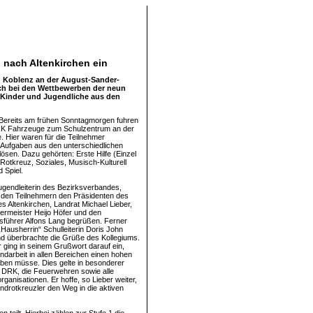
nach Altenkirchen ein
d Koblenz an der August-Sander-
ich bei den Wettbewerben der neun
8 Kinder und Jugendliche aus den
 Bereits am frühen Sonntagmorgen fuhren
RK Fahrzeuge zum Schulzentrum an der
. Hier waren für die Teilnehmer
Aufgaben aus den unterschiedlichen
lösen. Dazu gehörten: Erste Hilfe (Einzel
Rotkreuz, Soziales, Musisch-Kulturell
 Spiel.
ugendleiterin des Bezirksverbandes,
 den Teilnehmern den Präsidenten des
s Altenkirchen, Landrat Michael Lieber,
ermeister Heijo Höfer und den
sführer Alfons Lang begrüßen. Ferner
„Hausherrin“ Schulleiterin Doris John
d überbrachte die Grüße des Kollegiums.
r ging in seinem Grußwort darauf ein,
ndarbeit in allen Bereichen einen hohen
aben müsse. Dies gelte in besonderer
 DRK, die Feuerwehren sowie alle
rganisationen. Er hoffe, so Lieber weiter,
ndrotkreuzler den Weg in die aktiven