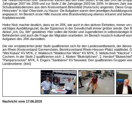
Die Teilnehmerinnen und Teilnehmer kamen aus den zwei Stufen, in die das JRK die Gruppen 
Jahrgänge 2007 bis 2009 und zur Stufe 2 die Jahrgänge 2003 bis 2005. In diesem Jahr w
Schulsanitätsdienstes aus dem Kreisverband Birkenfeld (Hunsrück) angereist. Diese Gru
Heinzwies“ in Idar-Oberstein zu Hause. Die Aufgaben waren dem jeweiligen Ausbildungsst
angepasst. Im Bereich erste Hilfe musste eine Brandverletzung ebenso erkannt und behand
Kopfplatzwunde.
Heike Nick machte deutlich, dass es im JRK, wie auch in den aktiven Einheiten, immer um
wichtiges Ausbildungsziel, da der Egoismus in der Gesellschaft immer größer werde. Der 
Aktion „Ich, Du, Wir“ gewidmet. Hier sollen die Kinder und Jugendlichen in selbstständiger 
Behinderten und auch die Frage der Migration erarbeiten. Im Bereich musisch-kulturell wurden
Aufgaben des JRK darstellten.
Die vier erstplatzierten jeder Stufe qualifizierten sich für den Landeswettbewerb, der dies
am Rhein (Kreisverband Germersheim, Bezirksverband Rhein-Hessen-Pfalz) stattfindet. Die
"Mini Kubas" KV MYK, 2. Waldesch "Waldescher Minis" KV MYK, 3. Vettelschoß "Kleckse" KV
Cochem. In der Stufe 2 qualifizierten sich: 1. Klotten "Bluttröpfchen", 2. Herdorf "Blutwichte
"Pampersrocker" MYK, 4. Engers "Sanibären" KV Neuwied. Den qualifizierten Gruppen wünsc
Landesebene. (kkö)
Nachricht vom 17.06.2019