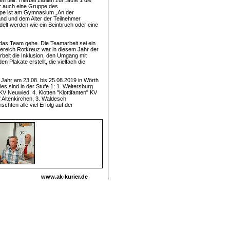
teilt. Hierbei zählen zur Stufe 1 die
ar auch eine Gruppe des
ppe ist am Gymnasium „An der
and und dem Alter der Teilnehmer
elt werden wie ein Beinbruch oder eine
 das Team gehe. Die Teamarbeit sei ein
Bereich Rotkreuz war in diesem Jahr der
Arbeit die Inklusion, den Umgang mit
 Plakate erstellt, die vielfach die
es Jahr am 23.08. bis 25.08.2019 in Wörth
s sind in der Stufe 1: 1. Weitersburg
 Neuwied, 4. Klotten "Klottifanten" KV
l" Altenkirchen, 3. Waldesch
hten alle viel Erfolg auf der
www.ak-kurier.de