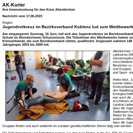
AK-Kurier
Ihre Internetzeitung für den Kreis Altenkirchen
Nachricht vom 17.06.2019
Region
Jugendrotkreuz im Bezirksverband Koblenz lud zum Wettbewerb 
Am vergangenen Sonntag, 16 Juni, traf sich das Jugendrotkreuz im Bezirksverban
Schule im Altenkirchener Schulzentrum. Die Teilnehmer des Wettbewerbs hatten s
Kreisverbände, die zum Bezirksverband zählen, qualifiziert. Insgesamt nahmen 14
Jahrgängen 2003 bis 2009 teil.
Altenkirchen.
zahlreiche D
Glockenspitze
verschiedene 
Bereichen zu 
und Gruppe), 
und Sport- und
Heike Nick, J
konnte neben
Kreisverbande
den Stadtbürg
Kreisgeschäft
war auch die 
erschienen un
Landrat Liebe
dass die Juge
Stellenwert h
Weise für das
anderen Hilfso
dass die Juge
Gruppen finden und auch weiterhin im sozialen gesellschaftlichen Dienst tätig sein werden.