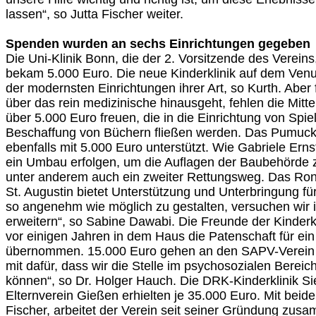
lassen“, so Jutta Fischer weiter.
Spenden wurden an sechs Einrichtungen gegeben
Die Uni-Klinik Bonn, die der 2. Vorsitzende des Vereins,
bekam 5.000 Euro. Die neue Kinderklinik auf dem Venu
der modernsten Einrichtungen ihrer Art, so Kurth. Aber 
über das rein medizinische hinausgeht, fehlen die Mittel
über 5.000 Euro freuen, die in die Einrichtung von Spie
Beschaffung von Büchern fließen werden. Das Pumuckl
ebenfalls mit 5.000 Euro unterstützt. Wie Gabriele Ern
ein Umbau erfolgen, um die Auflagen der Baubehörde zu
unter anderem auch ein zweiter Rettungsweg. Das Ro
St. Augustin bietet Unterstützung und Unterbringung f
so angenehm wie möglich zu gestalten, versuchen wir
erweitern“, so Sabine Dawabi. Die Freunde der Kinderk
vor einigen Jahren in dem Haus die Patenschaft für ei
übernommen. 15.000 Euro gehen an den SAPV-Verein 
mit dafür, dass wir die Stelle im psychosozialen Bereic
können“, so Dr. Holger Hauch. Die DRK-Kinderklinik S
Elternverein Gießen erhielten je 35.000 Euro. Mit beide
Fischer, arbeitet der Verein seit seiner Gründung zus