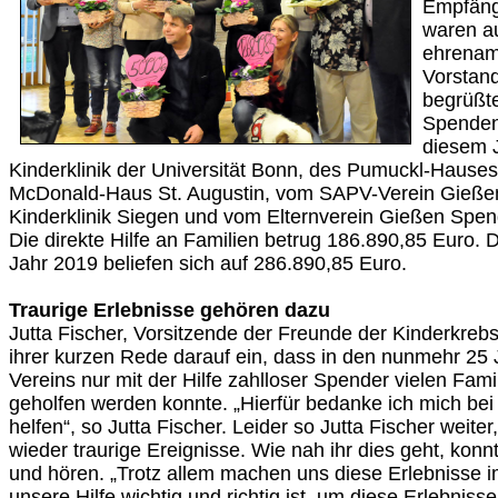
Empfäng
waren a
ehrenamt
Vorstand
begrüßt
Spenden
diesem J
Kinderklinik der Universität Bonn, des Pumuckl-Hauses
McDonald-Haus St. Augustin, vom SAPV-Verein Gieße
Kinderklinik Siegen und vom Elternverein Gießen Sp
Die direkte Hilfe an Familien betrug 186.890,85 Euro
Jahr 2019 beliefen sich auf 286.890,85 Euro.
Traurige Erlebnisse gehören dazu
Jutta Fischer, Vorsitzende der Freunde der Kinderkrebsh
ihrer kurzen Rede darauf ein, dass in den nunmehr 25 
Vereins nur mit der Hilfe zahlloser Spender vielen Fami
geholfen werden konnte. „Hierfür bedanke ich mich bei 
helfen“, so Jutta Fischer. Leider so Jutta Fischer weit
wieder traurige Ereignisse. Wie nah ihr dies geht, konn
und hören. „Trotz allem machen uns diese Erlebnisse i
unsere Hilfe wichtig und richtig ist, um diese Erlebnis