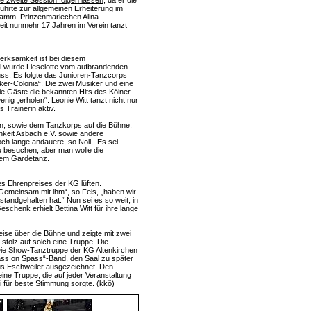
ne zweite Session folgen lassen
, da er die
führte zur allgemeinen Erheiterung im
gramm. Prinzenmariechen Alina
eit nunmehr 17 Jahren im Verein tanzt
erksamkeit ist bei diesem
l wurde Lieselotte vom aufbrandenden
ss. Es folgte das Junioren-Tanzcorps
ker-Colonia“. Die zwei Musiker und eine
die Gäste die bekannten Hits des Kölner
ig „erholen“. Leonie Witt tanzt nicht nur
 Trainerin aktiv.
en, sowie dem Tanzkorps auf die Bühne.
chkeit Asbach e.V. sowie andere
ch lange andauere, so Noll,. Es sei
zu besuchen, aber man wolle die
nem Gardetanz.
s Ehrenpreises der KG lüften.
 „Gemeinsam mit ihm“, so Fels, „haben wir
tandgehalten hat.“ Nun sei es so weit, in
chenk erhielt Bettina Witt für ihre lange
ise über die Bühne und zeigte mit zwei
stolz auf solch eine Truppe. Die
Die Show-Tanztruppe der KG Altenkirchen
ass on Spass“-Band, den Saal zu später
us Eschweiler ausgezeichnet. Den
ine Truppe, die auf jeder Veranstaltung
li für beste Stimmung sorgte. (kkö)