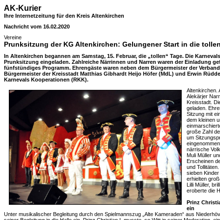
AK-Kurier
Ihre Internetzeitung für den Kreis Altenkirchen
Nachricht vom 16.02.2020
Vereine
Prunksitzung der KG Altenkirchen: Gelungener Start in die tolle
In Altenkirchen begannen am Samstag, 15. Februar, die „tollen“ Tage. Die Karneval
Prunksitzung eingeladen. Zahlreiche Närrinnen und Narren waren der Einladung gef
fünfstündiges Programm. Ehrengäste waren neben dem Bürgermeister der Verban
Bürgermeister der Kreisstadt Matthias Gibhardt Heijo Höfer (MdL) und Erwin Rüddel
Karnevals Kooperationen (RKK).
Altenkirchen. 
Alekärjer Nar
Kreisstadt. D
geladen. Ehre
Sitzung mit ei
dem kleinen 
einmarschiert
große Zahl de
um Sitzungspr
eingenommen h
närrische Vol
Muli Müller u
Erscheinen de
und Tollitäten
sieben Kinder
erhielten gro
Lilli Müller, b
eroberte die 
Prinz Christ
ein
Unter musikalischer Begleitung durch den Spielmannszug „Alte Kameraden“ aus Niederhövel