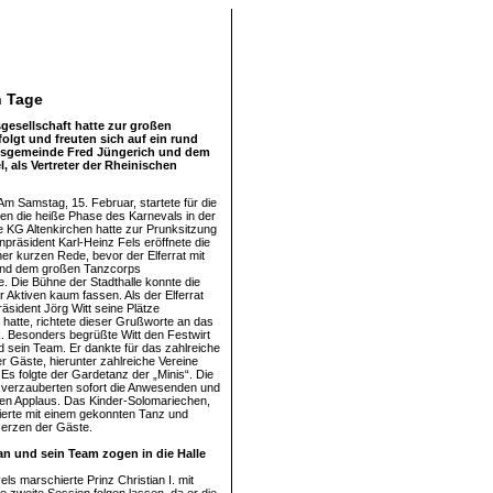
n Tage
sgesellschaft hatte zur großen
olgt und freuten sich auf ein rund
dsgemeinde Fred Jüngerich und dem
, als Vertreter der Rheinischen
Am Samstag, 15. Februar, startete für die
ren die heiße Phase des Karnevals in der
ie KG Altenkirchen hatte zur Prunksitzung
npräsident Karl-Heinz Fels eröffnete die
ner kurzen Rede, bevor der Elferrat mit
und dem großen Tanzcorps
e. Die Bühne der Stadthalle konnte die
r Aktiven kaum fassen. Als der Elferrat
äsident Jörg Witt seine Plätze
atte, richtete dieser Grußworte an das
k. Besonders begrüßte Witt den Festwirt
nd sein Team. Er dankte für das zahlreiche
r Gäste, hierunter zahlreiche Vereine
. Es folgte der Gardetanz der „Minis“. Die
 verzauberten sofort die Anwesenden und
ßen Applaus. Das Kinder-Solomariechen,
rillierte mit einem gekonnten Tanz und
Herzen der Gäste.
ian und sein Team zogen in die Halle
s marschierte Prinz Christian I. mit