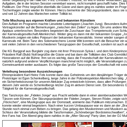
seiner Begleitung in die Halle ein. Prinz Christian I. musste, so Witt in seiner Moderation,
ei
Aufgaben, die in der letzten Session vereinbart waren, nicht komplett geschafft habe. Dies 
Publikum. Der Prinz begrüßte ebenfalls die Gäste und dann ging es nahtlos weiter im Pro
Tochenhagen zeigte wieder ihr Können. Hierzu bemerkte der Sitzungspräsident, dass sie s
und seit 12 Jahren das Mariechen seiner Tollität ist.
Tolle Mischung aus eigenen Kräften und bekannten Künstlern
Den Auftakt im Programm machte Lieselotte Lotterlappen (Joachim Jung). Besondere Aufm
Vortragskünstler auf die Bemerkungen „zwischen den Zeilen“ zu legen. Ein ums andere Ma
Applaus unterbrochen. Besonders begeistert die Zuschauer das Trompetensolo zum Schlu
der Karnevalsgesellschaft Altenkirchen. Weiter ging es dann mit der bekannten Gruppe „Jo
Musikerin zeigten ein tolles Potpourri der bekannten Karnevalshits. Immer wieder sangen 
Karnevals mit. Beim Tanz des Solomariechens Leonie Witt konnten sich die Besucher ein wen
seit vielen Jahren in den verschiedenen Tanzgruppen der Gesellschaft, sondern ist auch als
Die KG Burggraf aus Burglahr zog dann mit ihrer Prinzessin Sylvia I. und dem Kinderprinz
Präsident Ralf (Bubi) Noll begrüßte die Gäste und bat dann die Tollitäten des Club Gemötli
Honoratioren auf die Bühne. Ihm sei es wichtig, dass die Freundschaft der Karnevalisten no
natürlich aufgrund anderer Verpflichtungen manchmal nicht möglich, alle Veranstaltungen 
Gemeinsamkeit weiter ausbauen. Es folgte das große Tanzcorps der Gesellschaft mit sei
Verleihung besonderer Auszeichnungen
Ehrenpräsident Karl-Heinz Fels konnte dann das Geheimnis um den diesjährigen Träger de
Preisträger ist Egon Schenkelberg, lange Jahre in der Polizeiinspektion Altenkirchen tätig.
ein Sicherheitskonzept für unseren Alekärjer Zug entwickeln können, dass allen Prüfungen s
diesem Jahr werde es Schenkelbergs letzter Zug im aktiven Dienst sein. Ein besonderes Ges
Tätigkeit für die Karnevalsgesellschaft.
Das Tanzkorps der „Fidelen Jonge“ aus Pracht wirbelte dann in einer atemberaubenden We
Tänzen sein Können. Der Sitzungspräsident der Fidelen Jongen, Steven Röder, zeigte sich 
„Flöckchen“, eine Musikgruppe aus der Domstadt, animierte das Publikum mitzumachen. 
konnte wieder einmal begeistern. Nach einer kurzen Umbaupause war es dann an der „Br
Stunde noch einmal zum Beben zu bringen. Das gelang den Musikerinnen und Musikern a
Schluss der Veranstaltung bildete die Tanzformation „Schöneberger Bordsteinschwalben“, e
ihre Fans hat. Der Abend ging dann nahtlos in die „After-Sitzung“ Party über, bei der DJ Mu