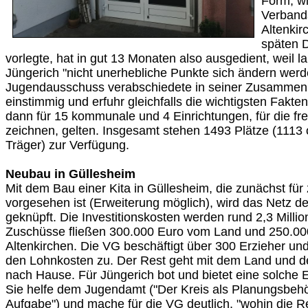
Form, wi
Verband
Altenki
späten 
vorlegte, hat in gut 13 Monaten also ausgedient, weil l
Jüngerich "nicht unerhebliche Punkte sich ändern werd
Jugendausschuss verabschiedete in seiner Zusammenk
einstimmig und erfuhr gleichfalls die wichtigsten Fakte
dann für 15 kommunale und 4 Einrichtungen, für die fre
zeichnen, gelten. Insgesamt stehen 1493 Plätze (1113 o
Träger) zur Verfügung.
Neubau in Güllesheim
Mit dem Bau einer Kita in Güllesheim, die zunächst fü
vorgesehen ist (Erweiterung möglich), wird das Netz 
geknüpft. Die Investitionskosten werden rund 2,3 Milli
Zuschüsse fließen 300.000 Euro vom Land und 250.00
Altenkirchen. Die VG beschäftigt über 300 Erzieher un
den Lohnkosten zu. Der Rest geht mit dem Land und d
nach Hause. Für Jüngerich bot und bietet eine solche
Sie helfe dem Jugendamt ("Der Kreis als Planungsbehör
Aufgabe") und mache für die VG deutlich, "wohin die 