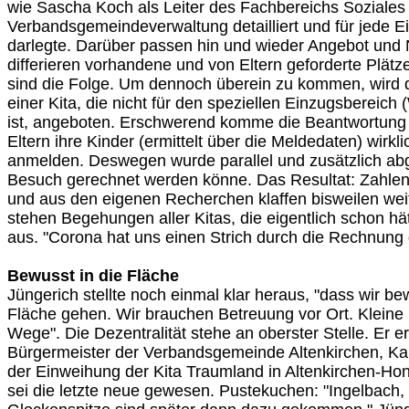
wie Sascha Koch als Leiter des Fachbereichs Soziales
Verbandsgemeindeverwaltung detailliert und für jede Ei
darlegte. Darüber passen hin und wieder Angebot und 
differieren vorhandene und von Eltern geforderte Plätze
sind die Folge. Um dennoch überein zu kommen, wird d
einer Kita, die nicht für den speziellen Einzugsberei
ist, angeboten. Erschwerend komme die Beantwortung d
Eltern ihre Kinder (ermittelt über die Meldedaten) wirklic
anmelden. Deswegen wurde parallel und zusätzlich abg
Besuch gerechnet werden könne. Das Resultat: Zahle
und aus den eigenen Recherchen klaffen bisweilen wei
stehen Begehungen aller Kitas, die eigentlich schon hät
aus. "Corona hat uns einen Strich durch die Rechnung
Bewusst in die Fläche
Jüngerich stellte noch einmal klar heraus, "dass wir bew
Fläche gehen. Wir brauchen Betreuung vor Ort. Kleine
Wege". Die Dezentralität stehe an oberster Stelle. Er er
Bürgermeister der Verbandsgemeinde Altenkirchen, Kar
der Einweihung der Kita Traumland in Altenkirchen-Ho
sei die letzte neue gewesen. Pustekuchen: "Ingelbach, 