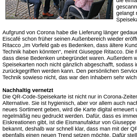
die ein
gescann
gelangt 
Speiseka
Aufgrund von Corona habe die Lieferung länger gedauer
Eiscafé schon früher seinen Außenbereich wieder eröff
Ritacco „Im Vorfeld gab es Bedenken, dass ältere Kun
Technik haben könnten“, meint Giuseppe Ritacco. Die P
dass diese Bedenken unbegründet waren. Außerdem w
Speisekarten noch nicht gänzlich abgeschafft, sodass
zurückgegriffen werden kann. Den persönlichen Service
Technik sowieso nicht, das war den Inhabern sehr wicht
Nachhaltig vernetzt
Die QR-Code-Speisekarte ist nicht nur in Corona-Zeite
Alternative. Sie ist hygienisch, aber vor allem auch nach
neues Sortiment geben, wird die Karte digital erneuert
regelmäßig neu gedruckt werden. Dafür, dass es imme
Eiskreationen gibt, ist die Eismanufaktur von Giusepp
bekannt, deshalb war schnell klar, dass man mit der 
ebenfalls einen neuen Trend setzen möchte. Dafür stel