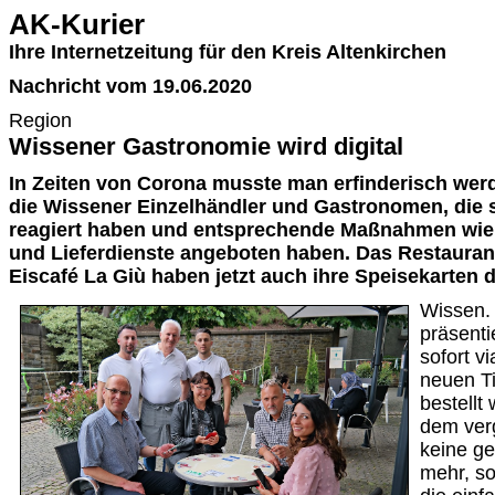
AK-Kurier
Ihre Internetzeitung für den Kreis Altenkirchen
Nachricht vom 19.06.2020
Region
Wissener Gastronomie wird digital
In Zeiten von Corona musste man erfinderisch werd
die Wissener Einzelhändler und Gastronomen, die s
reagiert haben und entsprechende Maßnahmen wie
und Lieferdienste angeboten haben. Das Restaurant
Eiscafé La Giù haben jetzt auch ihre Speisekarten dig
Wissen.
präsenti
sofort v
neuen Ti
bestellt
dem ve
keine g
mehr, s