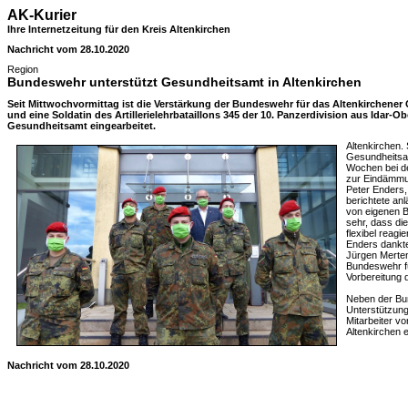
AK-Kurier
Ihre Internetzeitung für den Kreis Altenkirchen
Nachricht vom 28.10.2020
Region
Bundeswehr unterstützt Gesundheitsamt in Altenkirchen
Seit Mittwochvormittag ist die Verstärkung der Bundeswehr für das Altenkirchener 
und eine Soldatin des Artillerielehrbataillons 345 der 10. Panzerdivision aus Idar-
Gesundheitsamt eingearbeitet.
Altenkirchen.
Gesundheitsam
Wochen bei de
zur Eindämmu
Peter Enders,
berichtete an
von eigenen 
sehr, dass d
flexibel reagi
Enders dankt
Jürgen Merte
Bundeswehr fü
Vorbereitung 
Neben der Bu
Unterstützung
Mitarbeiter 
Altenkirchen 
Nachricht vom 28.10.2020