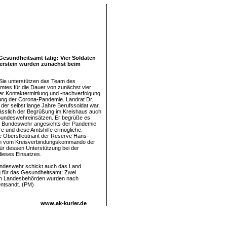
Gesundheitsamt tätig: Vier Soldaten
Oberstein wurden zunächst beim
 Sie unterstützen das Team des
tes für die Dauer von zunächst vier
r Kontaktermittlung und -nachverfolgung
ng der Corona-Pandemie. Landrat Dr.
 der selbst lange Jahre Berufssoldat war,
lässlich der Begrüßung im Kreishaus auch
Bundeswehreinsätzen. Er begrüße es
ie Bundeswehr angesichts der Pandemie
ere und diese Amtshilfe ermögliche.
e Oberstleutnant der Reserve Hans-
n vom Kreisverbindungskommando der
r dessen Unterstützung bei der
dieses Einsatzes.
ndeswehr schickt auch das Land
 für das Gesundheitsamt: Zwei
von Landesbehörden wurden nach
entsandt. (PM)
www.ak-kurier.de