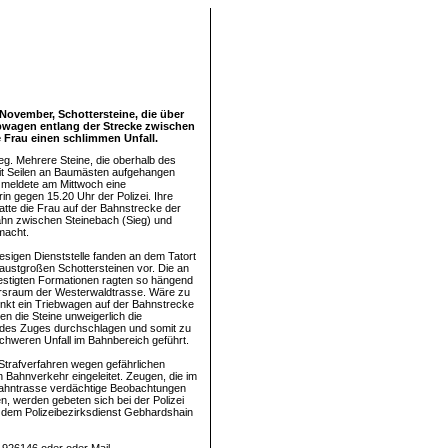
November, Schottersteine, die über
ebwagen entlang der Strecke zwischen
e Frau einen schlimmen Unfall.
eg. Mehrere Steine, die oberhalb des
it Seilen an Baumästen aufgehangen
 meldete am Mittwoch eine
in gegen 15.20 Uhr der Polizei. Ihre
tte die Frau auf der Bahnstrecke der
hn zwischen Steinebach (Sieg) und
macht.
esigen Dienststelle fanden an dem Tatort
 faustgroßen Schottersteinen vor. Die an
estigten Formationen ragten so hängend
hrsraum der Westerwaldtrasse. Wäre zu
nkt ein Triebwagen auf der Bahnstrecke
en die Steine unweigerlich die
 des Zuges durchschlagen und somit zu
chweren Unfall im Bahnbereich geführt.
Strafverfahren wegen gefährlichen
en Bahnverkehr eingeleitet. Zeugen, die im
Bahntrasse verdächtige Beobachtungen
, werden gebeten sich bei der Polizei
 dem Polizeibezirksdienst Gebhardshain