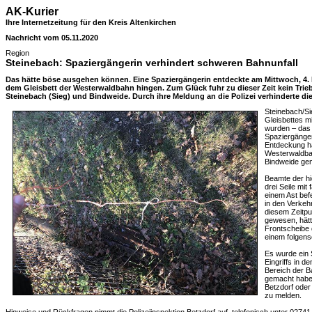
AK-Kurier
Ihre Internetzeitung für den Kreis Altenkirchen
Nachricht vom 05.11.2020
Region
Steinebach: Spaziergängerin verhindert schweren Bahnunfall
Das hätte böse ausgehen können. Eine Spaziergängerin entdeckte am Mittwoch, 4. 
dem Gleisbett der Westerwaldbahn hingen. Zum Glück fuhr zu dieser Zeit kein Tri
Steinebach (Sieg) und Bindweide. Durch ihre Meldung an die Polizei verhinderte di
Steinebach/Si
Gleisbettes m
wurden – das
Spaziergänger
Entdeckung ha
Westerwaldba
Bindweide ge
Beamte der hi
drei Seile mit
einem Ast bef
in den Verke
diesem Zeitpu
gewesen, hätt
Frontscheibe
einem folgens
Es wurde ein 
Eingriffs in d
Bereich der 
gemacht haben
Betzdorf oder
zu melden.