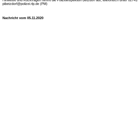
Hinweise und Rückfragen nimmt die Polizeiinspektion Betzdorf auf, telefonisch unter 0274
pibetzdorf@polizei.rlp.de (PM)
Nachricht vom 05.11.2020