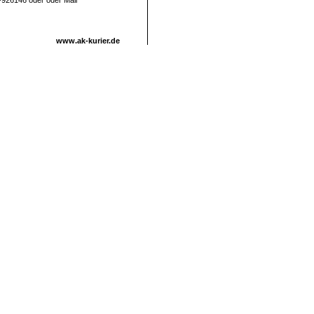
1-926146 oder oder Mail
www.ak-kurier.de