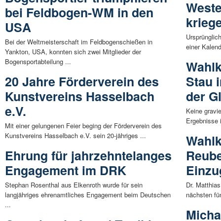
Weste
bei Feldbogen-WM in den
krieg
USA
Ursprünglic
Bei der Weltmeisterschaft im Feldbogenschießen in
einer Kalend
Yankton, USA, konnten sich zwei Mitglieder der
Bogensportabteilung ...
Wahlk
20 Jahre Förderverein des
Stau 
Kunstvereins Hasselbach
der G
e.V.
Keine gravi
Ergebnisse i
Mit einer gelungenen Feier beging der Förderverein des
Kunstvereins Hasselbach e.V. sein 20-jähriges ...
Wahlk
Ehrung für jahrzehntelanges
Reube
Engagement im DRK
Einzu
Stephan Rosenthal aus Elkenroth wurde für sein
Dr. Matthia
langjähriges ehrenamtliches Engagement beim Deutschen
nächsten fü
...
Micha