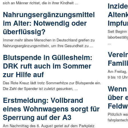
sich an Männer richtet, die in ihrer Kindheit ...
Inzid
Nahrungsergänzungsmittel
Altenk
im Alter: Notwendig oder
Impfu
überflüssig?
Seit Beginn
laborbestäti
Immer mehr ältere Menschen in Deutschland greifen zu
...
Nahrungsergänzungsmitteln, um ihre Gesundheit zu ...
Verei
Blutspende in Güllesheim:
Famil
DRK ruft auch im Sommer
Am Freitag,
zur Hilfe auf
9 bis 10 Uhr
Das Rote Kreuz lädt trotz Sommerhitze zur Blutspende ein.
Wenn 
Die Zahl der Spender ist zuletzt gesunken, ...
über 
Erstmeldung: Vollbrand
Feldw
eines Wohnwagens sorgt für
Plötzlich w
Sperrung auf der A3
fahrplantec
Am Nachmittag des 6. August geriet auf dem Parkplatz