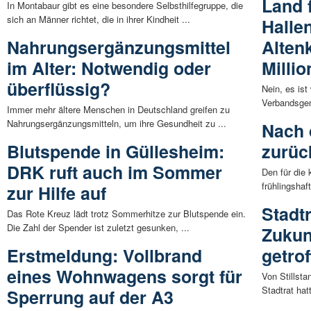
Land 
In Montabaur gibt es eine besondere Selbsthilfegruppe, die
sich an Männer richtet, die in ihrer Kindheit ...
Halle
Nahrungsergänzungsmittel
Alten
im Alter: Notwendig oder
Milli
überflüssig?
Nein, es ist
Verbandsgem
Immer mehr ältere Menschen in Deutschland greifen zu
Nahrungsergänzungsmitteln, um ihre Gesundheit zu ...
Nach 
Blutspende in Güllesheim:
zurüc
DRK ruft auch im Sommer
Den für di
frühlingshaf
zur Hilfe auf
Stadt
Das Rote Kreuz lädt trotz Sommerhitze zur Blutspende ein.
Die Zahl der Spender ist zuletzt gesunken, ...
Zukun
Erstmeldung: Vollbrand
getro
eines Wohnwagens sorgt für
Von Stillst
Stadtrat hat
Sperrung auf der A3