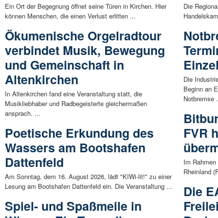
Ein Ort der Begegnung öffnet seine Türen in Kirchen. Hier
Die Regiona
können Menschen, die einen Verlust erlitten ...
Handelskamme
Ökumenische Orgelradtour
Notbr
verbindet Musik, Bewegung
Termi
und Gemeinschaft in
Einze
Altenkirchen
Die Industr
Beginn an E
In Altenkirchen fand eine Veranstaltung statt, die
Notbremse .
Musikliebhaber und Radbegeisterte gleichermaßen
ansprach. ...
Bitbu
Poetische Erkundung des
FVR h
Wassers am Bootshafen
übermi
Dattenfeld
Im Rahmen e
Rheinland (F
Am Sonntag, dem 16. August 2026, lädt "KIWi-lit!" zu einer
Lesung am Bootshafen Dattenfeld ein. Die Veranstaltung ...
Die E
Spiel- und Spaßmeile in
Freile