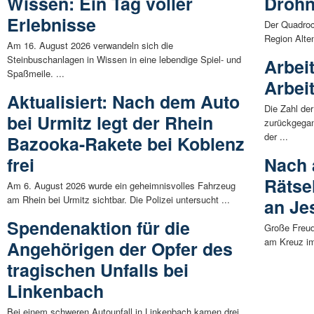
Wissen: Ein Tag voller
Droh
Erlebnisse
Der Quadroco
Region Alte
Am 16. August 2026 verwandeln sich die
Steinbuschanlagen in Wissen in eine lebendige Spiel- und
Arbei
Spaßmeile. ...
Arbei
Aktualisiert: Nach dem Auto
Die Zahl der
bei Urmitz legt der Rhein
zurückgega
der ...
Bazooka-Rakete bei Koblenz
frei
Nach 
Rätse
Am 6. August 2026 wurde ein geheimnisvolles Fahrzeug
am Rhein bei Urmitz sichtbar. Die Polizei untersucht ...
an Je
Spendenaktion für die
Große Freud
am Kreuz im
Angehörigen der Opfer des
tragischen Unfalls bei
Linkenbach
Bei einem schweren Autounfall in Linkenbach kamen drei