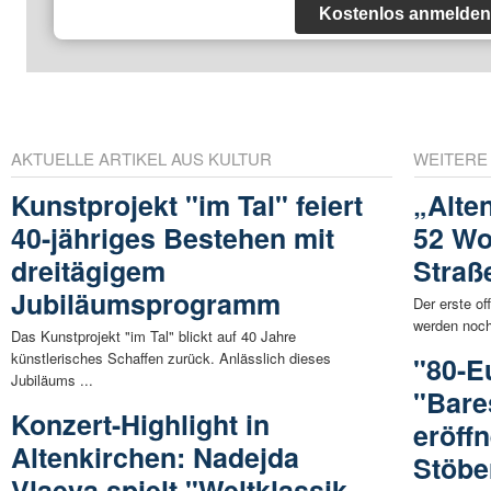
Kostenlos anmelden
AKTUELLE ARTIKEL AUS KULTUR
WEITERE
Kunstprojekt "im Tal" feiert
„Alte
40-jähriges Bestehen mit
52 Wo
dreitägigem
Straß
Jubiläumsprogramm
Der erste off
werden noch
Das Kunstprojekt "im Tal" blickt auf 40 Jahre
künstlerisches Schaffen zurück. Anlässlich dieses
"80-E
Jubiläums ...
"Bare
Konzert-Highlight in
eröffn
Altenkirchen: Nadejda
Stöbe
Vlaeva spielt "Weltklassik