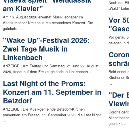
Nach der Eif
am Klavier"
„Waldi“ Leh
Am 16. August 2026 erwartet Musikliebhaber im
Vor 5
Altenkirchener Kreishaus ein besonderes Konzert. Die
"Gaso
gefeierte ...
Vor genau 5
"Wake Up"-Festival 2026:
gelegen in 
Zwei Tage Musik in
Coron
Linkenbach
schrä
ANZEIGE | Am Freitag und Samstag, 21. und 22. August
2026, findet auf dem Freizeitgelände in Linkenbach ...
Bald endet 
Kirchener S
Last Night of the Proms:
...
Konzert am 11. September in
"Der B
Betzdorf
Viewi
ANZEIGE | Die Musikgemeinde Betzdorf-Kirchen
Corona geht
präsentiert am Freitag, 11. September 2026, die Last Night
Michelbache
...
gepackt, ...