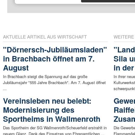
AKTUELLE ARTIKEL AUS WIRTSCHAFT
WEITERE
"Dörnersch-Jubiläumsladen"
"Land_
in Brachbach öffnet am 7.
Sila 
August
in der
In Brachbach steigt die Spannung auf das große
In ihrer ne
Jubiläumsjahr "555 Jahre Brachbach". Am 7. August öffnet
Kulturwerks
...
schwerpunkt
Vereinsleben neu belebt:
Gewer
Modernisierung des
Raiff
Sportheims in Wallmenroth
Zusa
Das Sportheim der SG Wallmenroth/Scheuerfeld erstrahlt in
Die Gewerbe
neuem Glanz. Dank des Einsatzes von Ehrenamtlichen ...
Flammersfel