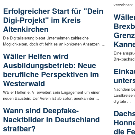
verzahnen: .
Erfolgreicher Start für "Dein
Wälle
Digi-Projekt" im Kreis
Brexb
Altenkirchen
Grenz
Die Digitalisierung bietet Unternehmen zahlreiche
Kanne
Möglichkeiten, doch oft fehlt es an konkreten Ansätzen. ...
Eine anspru
Wäller Helfen wird
Brexbachschl
Ausbildungsbetrieb: Neue
Einka
berufliche Perspektiven im
unter
Westerwald
Nachdem ber
Wäller Helfen e. V. erweitert sein Engagement um einen
Landkreisen
neuen Baustein: Der Verein ist ab sofort anerkannter ...
digitale ...
Wann sind Deepfake-
Dachs
Nacktbilder in Deutschland
Honne
strafbar?
die F