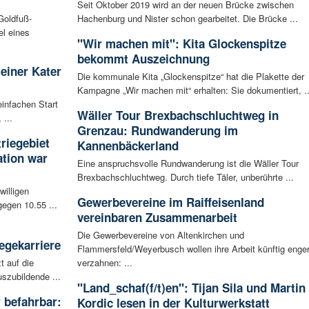
Seit Oktober 2019 wird an der neuen Brücke zwischen
Goldfuß-
Hachenburg und Nister schon gearbeitet. Die Brücke ...
l eines
"Wir machen mit": Kita Glockenspitze
bekommt Auszeichnung
leiner Kater
Die kommunale Kita „Glockenspitze“ hat die Plakette der
Kampagne „Wir machen mit“ erhalten: Sie dokumentiert, ..
infachen Start
Wäller Tour Brexbachschluchtweg in
 ...
Grenzau: Rundwanderung im
riegebiet
Kannenbäckerland
tion war
Eine anspruchsvolle Rundwanderung ist die Wäller Tour
Brexbachschluchtweg. Durch tiefe Täler, unberührte ...
willigen
Gewerbevereine im Raiffeisenland
egen 10.55 ...
vereinbaren Zusammenarbeit
Die Gewerbevereine von Altenkirchen und
egekarriere
Flammersfeld/Weyerbusch wollen ihre Arbeit künftig enge
t auf die
verzahnen: ...
szubildende ...
"Land_schaf(f/t)en": Tijan Sila und Martin
 befahrbar:
Kordic lesen in der Kulturwerkstatt