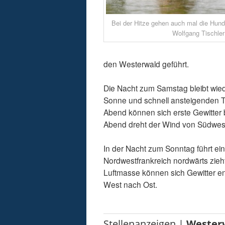
Bei der Hitze gehen auch mal die Hund
Wolfgang Tischler
den Westerwald geführt.
Die Nacht zum Samstag bleibt wied
Sonne und schnell ansteigenden T
Abend können sich erste Gewitter 
Abend dreht der Wind von Südwest
In der Nacht zum Sonntag führt ein
Nordwestfrankreich nordwärts zieht,
Luftmasse können sich Gewitter en
West nach Ost.
Stellenanzeigen |
Wester