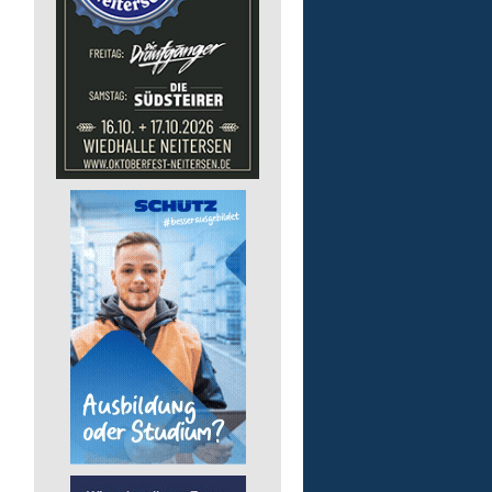
Mitarbeiter/-in (m/w/d) 
Essensausgabe an Außen
Lebenshilfe im Landkreis Altenk
GmbH
57537 Mittelhof