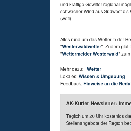
und kräftige Gewitter regional mög
schwacher Wind aus Südwest bis W
(woti)
-----------
Alles rund um das Wetter in der R
"
Westerwaldwetter
". Zudem gibt 
"
Wettermelder Westerwald
" zum 
Mehr dazu:
Wetter
Lokales:
Wissen & Umgebung
Feedback:
Hinweise an die Reda
AK-Kurier Newsletter: Imme
Täglich um 20 Uhr kostenlos die
Stellenangebote der Region be