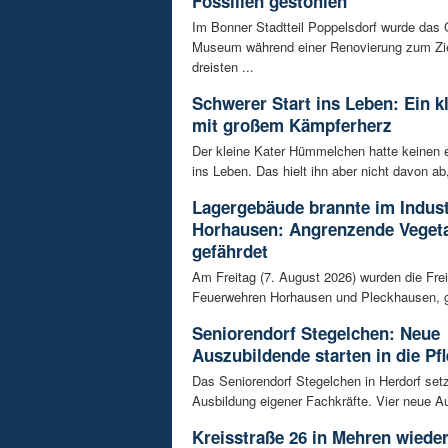
Fossilien gestohlen
Im Bonner Stadtteil Poppelsdorf wurde das 
Museum während einer Renovierung zum Zie
dreisten ...
Schwerer Start ins Leben: Ein k
mit großem Kämpferherz
Der kleine Kater Hümmelchen hatte keinen e
ins Leben. Das hielt ihn aber nicht davon ab,
Lagergebäude brannte im Indust
Horhausen: Angrenzende Vegeta
gefährdet
Am Freitag (7. August 2026) wurden die Frei
Feuerwehren Horhausen und Pleckhausen, g
Seniorendorf Stegelchen: Neue
Auszubildende starten in die Pfl
Das Seniorendorf Stegelchen in Herdorf setz
Ausbildung eigener Fachkräfte. Vier neue Au
Kreisstraße 26 in Mehren wieder