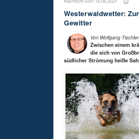
Nachricht vom 18.06.2021
Westerwaldwetter: Zu
Gewitter
Von Wolfgang Tischler
Zwischen einem krä
die sich von Großbri
südlicher Strömung heiße Saha