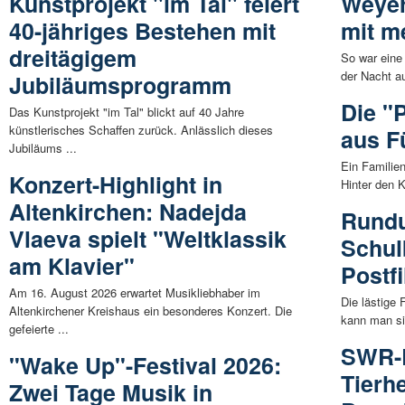
Kunstprojekt "im Tal" feiert
Weyer
40-jähriges Bestehen mit
mit m
dreitägigem
So war eine 
der Nacht au
Jubiläumsprogramm
Die "
Das Kunstprojekt "im Tal" blickt auf 40 Jahre
künstlerisches Schaffen zurück. Anlässlich dieses
aus F
Jubiläums ...
Ein Familien
Konzert-Highlight in
Hinter den K
Altenkirchen: Nadejda
Rundu
Vlaeva spielt "Weltklassik
Schul
am Klavier"
Postfi
Am 16. August 2026 erwartet Musikliebhaber im
Die lästige
Altenkirchener Kreishaus ein besonderes Konzert. Die
kann man sic
gefeierte ...
SWR-L
"Wake Up"-Festival 2026:
Tierh
Zwei Tage Musik in