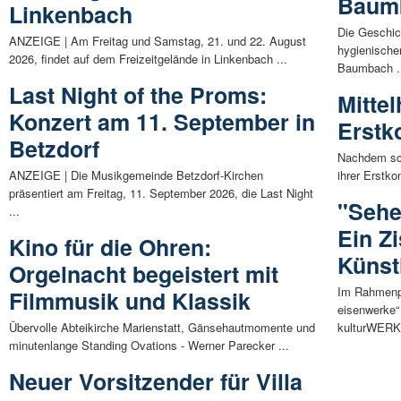
Baum
Linkenbach
Die Geschic
ANZEIGE | Am Freitag und Samstag, 21. und 22. August
hygienische
2026, findet auf dem Freizeitgelände in Linkenbach ...
Baumbach .
Last Night of the Proms:
Mittel
Konzert am 11. September in
Erst
Betzdorf
Nachdem sch
ANZEIGE | Die Musikgemeinde Betzdorf-Kirchen
ihrer Erstk
präsentiert am Freitag, 11. September 2026, die Last Night
"Sehe
...
Ein Z
Kino für die Ohren:
Künst
Orgelnacht begeistert mit
Im Rahmenp
Filmmusik und Klassik
eisenwerke“
Übervolle Abteikirche Marienstatt, Gänsehautmomente und
kulturWERKw
minutenlange Standing Ovations - Werner Parecker ...
Neuer Vorsitzender für Villa