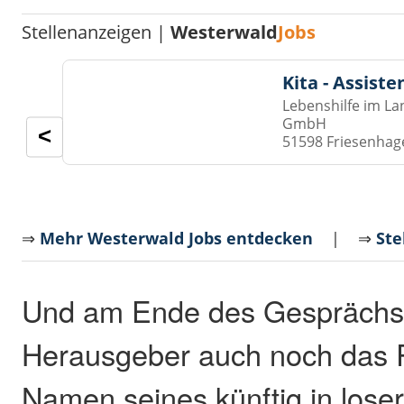
Stellenanzeigen |
Westerwald
Jobs
Kita - Assist
Lebenshilfe im La
GmbH
<
51598 Friesenhag
⇒
Mehr Westerwald Jobs entdecken
| ⇒
Ste
Und am Ende des Gesprächs l
Herausgeber auch noch das 
Namen seines künftig in loser