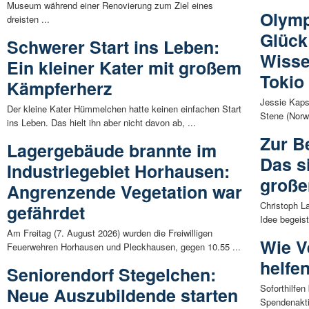
Museum während einer Renovierung zum Ziel eines
Olymp
dreisten ...
Glück
Schwerer Start ins Leben:
Wisse
Ein kleiner Kater mit großem
Tokio
Kämpferherz
Jessie Kaps
Der kleine Kater Hümmelchen hatte keinen einfachen Start
Stene (Norwe
ins Leben. Das hielt ihn aber nicht davon ab, ...
Zur B
Lagergebäude brannte im
Das s
Industriegebiet Horhausen:
große
Angrenzende Vegetation war
Christoph La
gefährdet
Idee begeist
Am Freitag (7. August 2026) wurden die Freiwilligen
Wie V
Feuerwehren Horhausen und Pleckhausen, gegen 10.55 ...
helfe
Seniorendorf Stegelchen:
Soforthilfe
Neue Auszubildende starten
Spendenakti