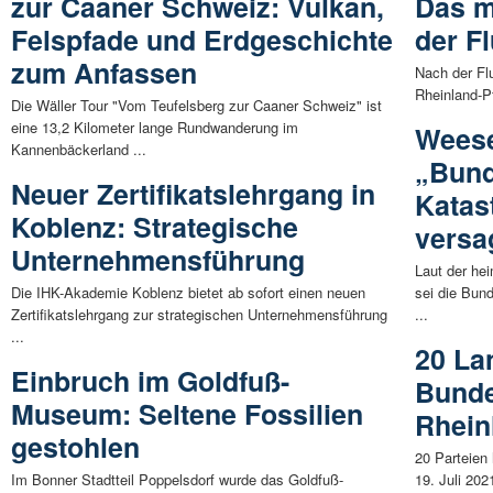
zur Caaner Schweiz: Vulkan,
Das m
Felspfade und Erdgeschichte
der F
zum Anfassen
Nach der Fl
Rheinland-P
Die Wäller Tour "Vom Teufelsberg zur Caaner Schweiz" ist
eine 13,2 Kilometer lange Rundwanderung im
Weese
Kannenbäckerland ...
„Bund
Neuer Zertifikatslehrgang in
Katas
Koblenz: Strategische
versa
Unternehmensführung
Laut der h
Die IHK-Akademie Koblenz bietet ab sofort einen neuen
sei die Bun
Zertifikatslehrgang zur strategischen Unternehmensführung
...
...
20 Lan
Einbruch im Goldfuß-
Bunde
Museum: Seltene Fossilien
Rhein
gestohlen
20 Parteien
Im Bonner Stadtteil Poppelsdorf wurde das Goldfuß-
19. Juli 2021