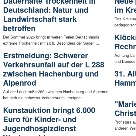
Dauerhafte Trockenheit in
Neue 
Deutschland: Natur und
im Kr
Landwirtschaft stark
Das Kreisme
pädagogisch
betroffen
Klöck
Der Sommer 2026 bringt in weiten Teilen Deutschlands
extreme Trockenheit mit sich. Besonders der Süden ...
Rechn
Erstmeldung: Schwerer
Achtung Lan
und Bundest
Verkehrsunfall auf der L 288
zwischen Hachenburg und
31. Al
Alpenrod
Ham
Auf der Landstraße 288 zwischen Hachenburg und Alpenrod
...
hat sich ein schwerer Verkehrsunfall ereignet. ...
"Mari
Kunstauktion bringt 6.000
Chris
Euro für Kinder- und
Profistars 
Jugendhospizdienst
anderen Weih