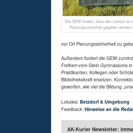
Die GEW fordert, dass den Lehrern an d
Planungssicherheit gegeben werden 
vor Ort Planungssicherheit zu geb
Außerdem fordert die GEW zumindest
Freiherr-vom-Stein Gymnasiums in Be
Praktikanten, Kollegen oder Schül
Bibliothekskraft ersetzen. Konrekt
geworfen, wie viel die Bildung „unse
Lokales:
Betzdorf & Umgebung
Feedback:
Hinweise an die Reda
AK-Kurier Newsletter: Imme