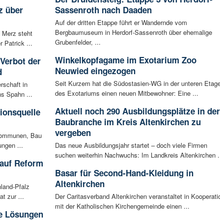
z über
Sassenroth nach Daaden
Auf der dritten Etappe führt er Wandernde vom
Bergbaumuseum in Herdorf-Sassenroth über ehemalige
 Merz steht
Grubenfelder, ...
Patrick ...
Winkelkopfagame im Exotarium Zoo
 Verbot der
Neuwied eingezogen
d
Seit Kurzem hat die Südostasien-WG in der unteren Etag
rschaft in
des Exotariums einen neuen Mitbewohner: Eine ...
ns Spahn ...
Aktuell noch 290 Ausbildungsplätze in der
tionsquelle
Baubranche im Kreis Altenkirchen zu
vergeben
 Kommunen, Bau
ungen ...
Das neue Ausbildungsjahr startet – doch viele Firmen
suchen weiterhin Nachwuchs: Im Landkreis Altenkirchen .
 auf Reform
Basar für Second-Hand-Kleidung in
Altenkirchen
land-Pfalz
t zur ...
Der Caritasverband Altenkirchen veranstaltet in Kooperati
mit der Katholischen Kirchengemeinde einen ...
he Lösungen