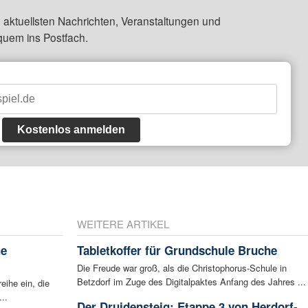
 aktuellsten Nachrichten, Veranstaltungen und
quem ins Postfach.
Kostenlos anmelden
WEITERE ARTIKEL
he
Tabletkoffer für Grundschule Bruche
Die Freude war groß, als die Christophorus-Schule in
Betzdorf im Zuge des Digitalpaktes Anfang des Jahres ...
eihe ein, die
..
Der Druidensteig: Etappe 3 von Herdorf-