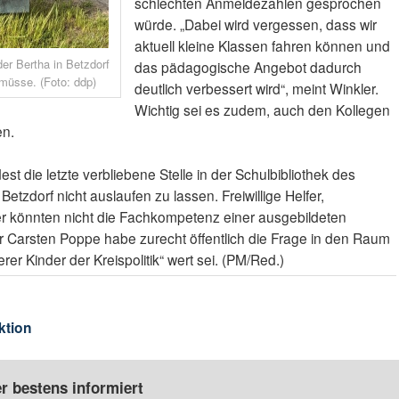
schlechten Anmeldezahlen gesprochen
würde. „Dabei wird vergessen, dass wir
aktuell kleine Klassen fahren können und
er Bertha in Betzdorf
das pädagogische Angebot dadurch
müsse. (Foto: ddp)
deutlich verbessert wird“, meint Winkler.
Wichtig sei es zudem, auch den Kollegen
en.
 die letzte verbliebene Stelle in der Schulbibliothek des
tzdorf nicht auslaufen zu lassen. Freiwillige Helfer,
er könnten nicht die Fachkompetenz einer ausgebildeten
or Carsten Poppe habe zurecht öffentlich die Frage in den Raum
rer Kinder der Kreispolitik“ wert sei. (PM/Red.)
ktion
r bestens informiert