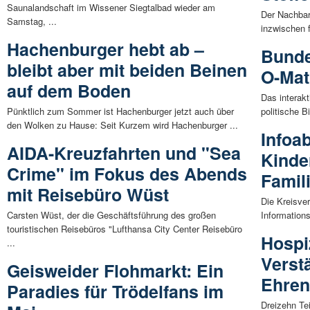
Saunalandschaft im Wissener Siegtalbad wieder am
Der Nachbars
Samstag, ...
inzwischen f
Hachenburger hebt ab –
Bunde
bleibt aber mit beiden Beinen
O-Mat
auf dem Boden
Das interak
Pünktlich zum Sommer ist Hachenburger jetzt auch über
politische B
den Wolken zu Hause: Seit Kurzem wird Hachenburger ...
Infoa
AIDA-Kreuzfahrten und "Sea
Kinde
Crime" im Fokus des Abends
Famil
mit Reisebüro Wüst
Die Kreisver
Carsten Wüst, der die Geschäftsführung des großen
Information
touristischen Reisebüros "Lufthansa City Center Reisebüro
Hospi
...
Verst
Geisweider Flohmarkt: Ein
Ehre
Paradies für Trödelfans im
Dreizehn Te