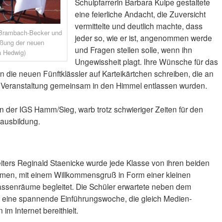
Schulpfarrerin Barbara Kulpe gestaltete
eine feierliche Andacht, die Zuversicht
vermittelte und deutlich machte, dass
 Brambach-Becker und
jeder so, wie er ist, angenommen werde
üßung der neuen
und Fragen stellen solle, wenn ihn
a Hedwig)
Ungewissheit plagt. Ihre Wünsche für das
en die neuen Fünftklässler auf Karteikärtchen schreiben, die an
r Veranstaltung gemeinsam in den Himmel entlassen wurden.
en der IGS Hamm/Sieg, warb trotz schwieriger Zeiten für den
lausbildung.
ters Reginald Staenicke wurde jede Klasse von ihren beiden
men, mit einem Willkommensgruß in Form einer kleinen
lassenräume begleitet. Die Schüler erwartete neben dem
 eine spannende Einführungswoche, die gleich Medien-
m Internet bereithielt.