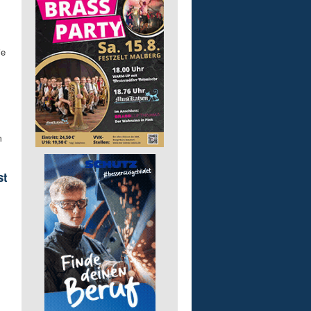
ie
m
st