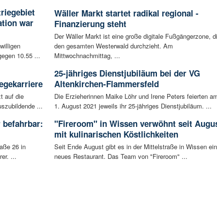
riegebiet
Wäller Markt startet radikal regional -
tion war
Finanzierung steht
Der Wäller Markt ist eine große digitale Fußgängerzone, d
willigen
den gesamten Westerwald durchzieht. Am
egen 10.55 ...
Mittwochnachmittag, ...
25-jähriges Dienstjubiläum bei der VG
egekarriere
Altenkirchen-Flammersfeld
t auf die
Die Erzieherinnen Maike Löhr und Irene Peters feierten a
szubildende ...
1. August 2021 jeweils ihr 25-jähriges Dienstjubiläum. ...
 befahrbar:
"Fireroom" in Wissen verwöhnt seit Augu
mit kulinarischen Köstlichkeiten
aße 26 in
Seit Ende August gibt es in der Mittelstraße in Wissen ein
r. ...
neues Restaurant. Das Team von "Fireroom" ...