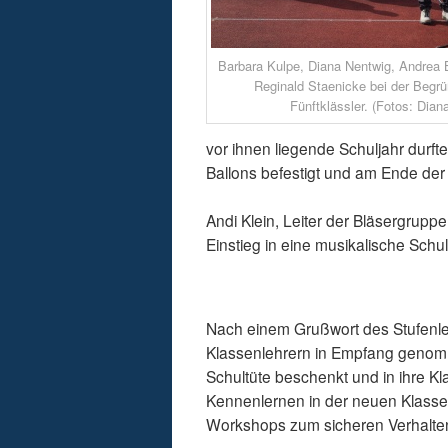
Barbara Kulpe, Diana Nentwig, Andrea
Reginald Staenicke bei der Begr
Fünftklässler. (Fotos: Dian
vor ihnen liegende Schuljahr durft
Ballons befestigt und am Ende de
Andi Klein, Leiter der Bläsergrupp
Einstieg in eine musikalische Schu
Nach einem Grußwort des Stufenlei
Klassenlehrern in Empfang genom
Schultüte beschenkt und in ihre K
Kennenlernen in der neuen Klasse
Workshops zum sicheren Verhalten i