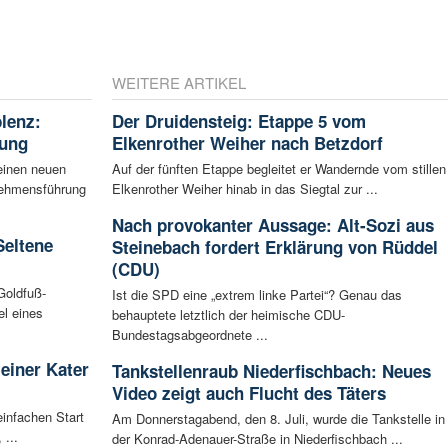
WEITERE ARTIKEL
blenz:
Der Druidensteig: Etappe 5 vom
rung
Elkenrother Weiher nach Betzdorf
einen neuen
Auf der fünften Etappe begleitet er Wandernde vom stillen
rnehmensführung
Elkenrother Weiher hinab in das Siegtal zur ...
Nach provokanter Aussage: Alt-Sozi aus
Seltene
Steinebach fordert Erklärung von Rüddel
(CDU)
Goldfuß-
Ist die SPD eine „extrem linke Partei“? Genau das
l eines
behauptete letztlich der heimische CDU-
Bundestagsabgeordnete ...
leiner Kater
Tankstellenraub Niederfischbach: Neues
Video zeigt auch Flucht des Täters
infachen Start
Am Donnerstagabend, den 8. Juli, wurde die Tankstelle in
 ...
der Konrad-Adenauer-Straße in Niederfischbach ...