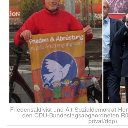
Friedensaktivist und Alt-Sozialdemokrat He
den CDU-Bundestagsabgeordneten Rüd
privat/ddp)