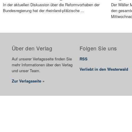
In der aktuellen Diskussion über die Reformvorhaben der
Der Wäller M
Bundesregierung hat der rheinland-pfälzische ...
den gesamt
Mittwochnac
Über den Verlag
Folgen Sie uns
Auf unserer Verlagsseite finden Sie
RSS
mehr Informationen über den Verlag
Verliebt in den Westerwald
und unser Team.
Zur Verlagsseite »