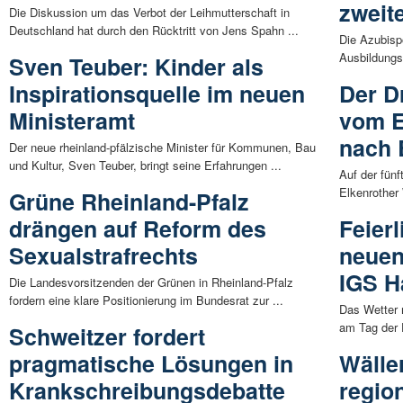
zweit
Die Diskussion um das Verbot der Leihmutterschaft in
Deutschland hat durch den Rücktritt von Jens Spahn ...
Die Azubispo
Ausbildungsp
Sven Teuber: Kinder als
Inspirationsquelle im neuen
Der D
Ministeramt
vom E
nach 
Der neue rheinland-pfälzische Minister für Kommunen, Bau
und Kultur, Sven Teuber, bringt seine Erfahrungen ...
Auf der fünf
Elkenrother 
Grüne Rheinland-Pfalz
drängen auf Reform des
Feier
Sexualstrafrechts
neuen
IGS 
Die Landesvorsitzenden der Grünen in Rheinland-Pfalz
fordern eine klare Positionierung im Bundesrat zur ...
Das Wetter 
am Tag der E
Schweitzer fordert
pragmatische Lösungen in
Wäller
Krankschreibungsdebatte
region