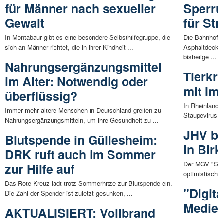
für Männer nach sexueller
Sperr
Gewalt
für S
In Montabaur gibt es eine besondere Selbsthilfegruppe, die
Die Bahnhof
sich an Männer richtet, die in ihrer Kindheit ...
Asphaltdeck
bisherige ...
Nahrungsergänzungsmittel
Tierk
im Alter: Notwendig oder
mit I
überflüssig?
In Rheinlan
Immer mehr ältere Menschen in Deutschland greifen zu
Staupevirus 
Nahrungsergänzungsmitteln, um ihre Gesundheit zu ...
JHV b
Blutspende in Güllesheim:
in Bi
DRK ruft auch im Sommer
Der MGV "Sa
zur Hilfe auf
optimistisch
Das Rote Kreuz lädt trotz Sommerhitze zur Blutspende ein.
"Digit
Die Zahl der Spender ist zuletzt gesunken, ...
Medie
AKTUALISIERT: Vollbrand