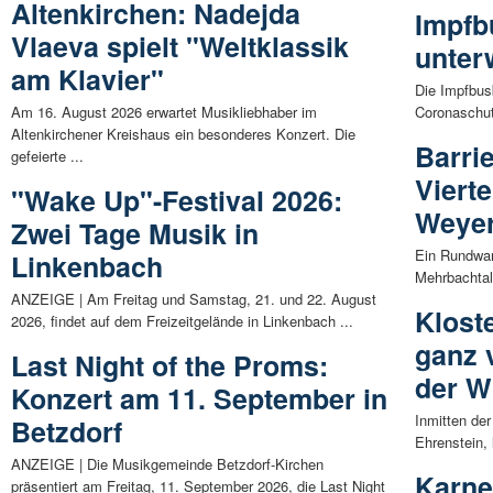
Altenkirchen: Nadejda
Impfb
Vlaeva spielt "Weltklassik
unter
am Klavier"
Die Impfbus
Am 16. August 2026 erwartet Musikliebhaber im
Coronaschu
Altenkirchener Kreishaus ein besonderes Konzert. Die
Barrie
gefeierte ...
Viert
"Wake Up"-Festival 2026:
Weyerb
Zwei Tage Musik in
Ein Rundwan
Linkenbach
Mehrbachtal
ANZEIGE | Am Freitag und Samstag, 21. und 22. August
Klost
2026, findet auf dem Freizeitgelände in Linkenbach ...
ganz 
Last Night of the Proms:
der W
Konzert am 11. September in
Inmitten de
Betzdorf
Ehrenstein, 
ANZEIGE | Die Musikgemeinde Betzdorf-Kirchen
Karne
präsentiert am Freitag, 11. September 2026, die Last Night