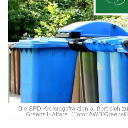
Die SPD-Kreistagsfraktion äußert sich z
Greensill-Affäre. (Foto: AWB/Greensill