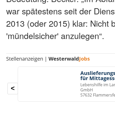
war spätestens seit der Dien
2013 (oder 2015) klar: Nicht b
'mündelsicher' anzulegen“.
Stellenanzeigen |
Westerwald
Jobs
Auslieferungs
für Mittages
Lebenshilfe im La
<
GmbH
57632 Flammersf