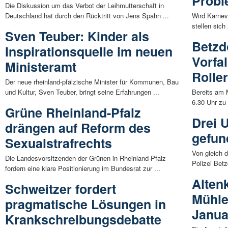
Prob
Die Diskussion um das Verbot der Leihmutterschaft in
Deutschland hat durch den Rücktritt von Jens Spahn ...
Wird Karnev
stellen sich
Sven Teuber: Kinder als
Betzdo
Inspirationsquelle im neuen
Vorfal
Ministeramt
Roller
Der neue rheinland-pfälzische Minister für Kommunen, Bau
und Kultur, Sven Teuber, bringt seine Erfahrungen ...
Bereits am
6.30 Uhr zu 
Grüne Rheinland-Pfalz
Drei U
drängen auf Reform des
gefun
Sexualstrafrechts
Von gleich d
Die Landesvorsitzenden der Grünen in Rheinland-Pfalz
Polizei Bet
fordern eine klare Positionierung im Bundesrat zur ...
Alten
Schweitzer fordert
Mühle
pragmatische Lösungen in
Janua
Krankschreibungsdebatte