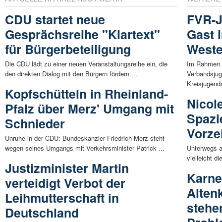
CDU startet neue
FVR-J
Gesprächsreihe "Klartext"
Gast 
für Bürgerbeteiligung
Weste
Die CDU lädt zu einer neuen Veranstaltungsreihe ein, die
Im Rahmen d
den direkten Dialog mit den Bürgern fördern ...
Verbandsju
Kreisjugend
Kopfschütteln in Rheinland-
Nicol
Pfalz über Merz' Umgang mit
Spazi
Schnieder
Vorze
Unruhe in der CDU: Bundeskanzler Friedrich Merz steht
wegen seines Umgangs mit Verkehrsminister Patrick ...
Unterwegs a
vielleicht d
Justizminister Martin
Karne
verteidigt Verbot der
Alten
Leihmutterschaft in
stehe
Deutschland