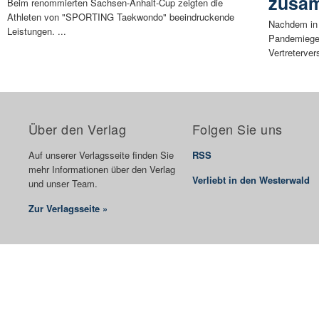
zusa
Beim renommierten Sachsen-Anhalt-Cup zeigten die
Athleten von "SPORTING Taekwondo" beeindruckende
Nachdem in 
Leistungen. ...
Pandemiege
Vertreterve
Über den Verlag
Folgen Sie uns
Auf unserer Verlagsseite finden Sie
RSS
mehr Informationen über den Verlag
Verliebt in den Westerwald
und unser Team.
Zur Verlagsseite »