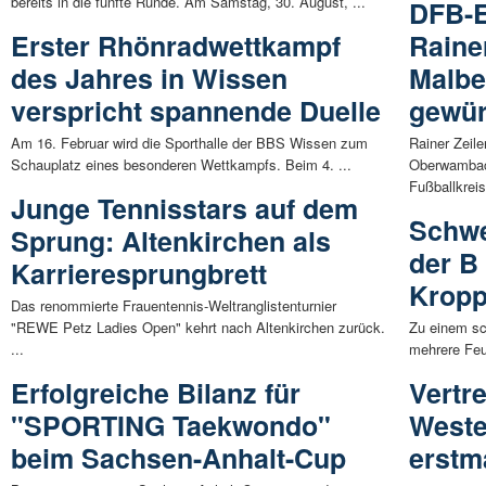
bereits in die fünfte Runde. Am Samstag, 30. August, ...
DFB-E
Erster Rhönradwettkampf
Raine
des Jahres in Wissen
Malbe
verspricht spannende Duelle
gewür
Am 16. Februar wird die Sporthalle der BBS Wissen zum
Rainer Zeil
Schauplatz eines besonderen Wettkampfs. Beim 4. ...
Oberwambac
Fußballkreis
Junge Tennisstars auf dem
Schwe
Sprung: Altenkirchen als
der B
Karrieresprungbrett
Kropp
Das renommierte Frauentennis-Weltranglistenturnier
"REWE Petz Ladies Open" kehrt nach Altenkirchen zurück.
Zu einem sc
...
mehrere Feu
Erfolgreiche Bilanz für
Vertr
"SPORTING Taekwondo"
Weste
beim Sachsen-Anhalt-Cup
erstm