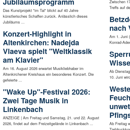
Jubiläumsprogramm
Zwischen 17
Treffs auf d
Das Kunstprojekt "im Tal" blickt auf 40 Jahre
künstlerisches Schaffen zurück. Anlässlich dieses
Betzd
Jubiläums ...
nach 
Konzert-Highlight in
Am 1. Juni 
Altenkirchen: Nadejda
Konrad-Aden
Vlaeva spielt "Weltklassik
Sperr
am Klavier"
Wisse
Am 16. August 2026 erwartet Musikliebhaber im
Ab Dienstag,
Altenkirchener Kreishaus ein besonderes Konzert. Die
10. Juni wir
gefeierte ...
Weste
"Wake Up"-Festival 2026:
Feuch
Zwei Tage Musik in
unwet
Linkenbach
Pfing
ANZEIGE | Am Freitag und Samstag, 21. und 22. August
2026, findet auf dem Freizeitgelände in Linkenbach ...
Ab Freitag w
Tiefdruckko