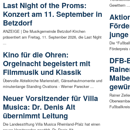
Last Night of the Proms:
Gewittern ..
Konzert am 11. September in
Aktio
Betzdorf
Förde
ANZEIGE | Die Musikgemeinde Betzdorf-Kirchen
junge
präsentiert am Freitag, 11. September 2026, die Last Night
...
Die "Fußbal
Förderpreis r
Kino für die Ohren:
DFB-E
Orgelnacht begeistert mit
Raine
Filmmusik und Klassik
Malbe
Übervolle Abteikirche Marienstatt, Gänsehautmomente und
gewür
minutenlange Standing Ovations - Werner Parecker ...
Rainer Zeil
Neuer Vorsitzender für Villa
Oberwambac
Musica: Dr. Denis Alt
Fußballkreis
übernimmt Leitung
Die Landesstiftung Villa Musica Rheinland-Pfalz hat einen
neuen Vorsitzenden gewählt. Dr. Denis Alt, ...