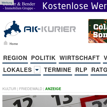
Werbung
Home
REGION
POLITIK
WIRTSCHAFT
LOKALES
TERMINE
RLP
RAT
KULTUR
|
FRIEDEWALD
|
ANZEIGE