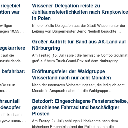
riegebiet
Wissener Delegation reiste zu
tion war
Jubiläumsfeierlichkeiten nach Krapkowice
in Polen
willigen
Eine offizielle Delegation aus der Stadt Wissen unter der
egen 10.55 ...
Leitung von Bürgermeister Berno Neuhoff besuchte ...
Großer Auftritt für Band aus AK-Land auf
egekarriere
Nürburgring
t auf die
Am Freitag (15. Juli) spielt die heimische Combo Soulmat
szubildende ...
groß auf beim Truck-Grand-Prix auf dem Nürburgring. ...
 befahrbar:
Eröffnungsfeier der Waldgruppe
Wisserland nach nur acht Monaten
aße 26 in
Nach der intensiven Vorbereitungszeit, die lediglich acht
r. ...
Monate in Anspruch nahm, ist die Waldgruppe ...
rsunfall
Betzdorf: Eingeschlagene Fensterscheibe,
odesopfer
gestohlenes Fahrrad und beschädigter
Pfosten
en Linkenbach
n gekommen. ...
Am Freitag (8. Juli) schlugen Unbekannte nach dem
bisherigen Erkenntnisstand der Polizei nachts die