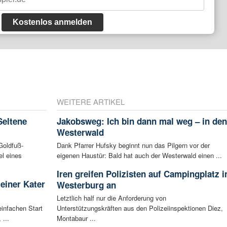
Kostenlos anmelden
WEITERE ARTIKEL
Seltene
Jakobsweg: Ich bin dann mal weg – in den
Westerwald
Goldfuß-
Dank Pfarrer Hufsky beginnt nun das Pilgern vor der
l eines
eigenen Haustür: Bald hat auch der Westerwald einen ...
Iren greifen Polizisten auf Campingplatz i
leiner Kater
Westerburg an
Letztlich half nur die Anforderung von
infachen Start
Unterstützungskräften aus den Polizeiinspektionen Diez,
 ...
Montabaur ...