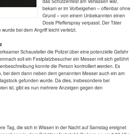
das Schützenfest am Verlassen war,
bekam er im Vorbeigehen – offenbar ohne
Grund – von einem Unbekannten einen
Dosis Pfefferspray verpasst. Der Täter
e wurde bei dem Angriff leicht verletzt.
z
erksamer Schausteller die Polizei über eine potenzielle Gefahr
emnach soll ein Festplatzbesucher ein Messer mit sich geführt
nbeschreibung konnte die Person kontrolliert werden. Es
gen, bei dem dann neben dem genannten Messer auch ein am
agstock gefunden wurde. Da dies, insbesondere bei
boten ist, gibt es nun mehrere Anzeigen gegen den
tere Tag, die sich in Wissen in der Nacht auf Samstag ereignet