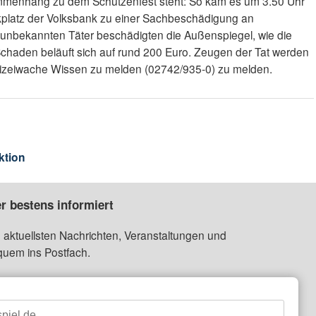
ammenhang zu dem Schützenfest steht: So kam es um 3.50 Uhr
kplatz der Volksbank zu einer Sachbeschädigung an
 unbekannten Täter beschädigten die Außenspiegel, wie die
r Schaden beläuft sich auf rund 200 Euro. Zeugen der Tat werden
olizeiwache Wissen zu melden (02742/935-0) zu melden.
ktion
r bestens informiert
 aktuellsten Nachrichten, Veranstaltungen und
quem ins Postfach.