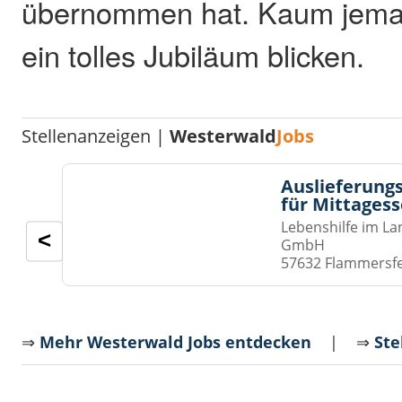
übernommen hat. Kaum jeman
ein tolles Jubiläum blicken.
Stellenanzeigen |
Westerwald
Jobs
Auslieferungs
für Mittages
Lebenshilfe im La
<
GmbH
57632 Flammersf
⇒
Mehr Westerwald Jobs entdecken
| ⇒
Ste