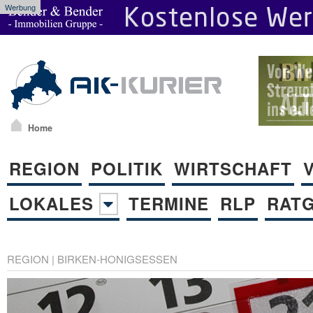
Werbung
Home
REGION
POLITIK
WIRTSCHAFT
LOKALES
TERMINE
RLP
RAT
REGION
|
BIRKEN-HONIGSESSEN