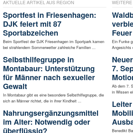
AKTUELLE ARTIKEL AUS REGION
WEITERE
Sportfest in Friesenhagen:
Waldb
DJK feiert mit 87
verbie
Sportabzeichen
Feuer 
Beim Sportfest der DJK Friesenhagen im Sportpark kamen
Ein Funke g
bei strahlendem Sommerwetter zahlreiche Familien ...
Angesichts d
Selbsthilfegruppe in
Neuer
Montabaur: Unterstützung
7. Se
für Männer nach sexueller
Motio
Gewalt
Ab dem 7. S
in Wissen ei
In Montabaur gibt es eine besondere Selbsthilfegruppe, die
sich an Männer richtet, die in ihrer Kindheit ...
Leite
Nahrungsergänzungsmittel
Mobil
im Alter: Notwendig oder
Ausba
überflüssig?
Benedikt Ba