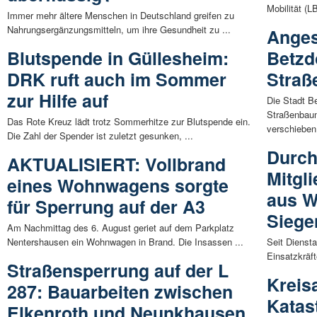
Mobilität (L
Immer mehr ältere Menschen in Deutschland greifen zu
Nahrungsergänzungsmitteln, um ihre Gesundheit zu ...
Anges
Blutspende in Güllesheim:
Betzd
DRK ruft auch im Sommer
Stra
zur Hilfe auf
Die Stadt B
Straßenbau
Das Rote Kreuz lädt trotz Sommerhitze zur Blutspende ein.
verschieben.
Die Zahl der Spender ist zuletzt gesunken, ...
Durch
AKTUALISIERT: Vollbrand
Mitgl
eines Wohnwagens sorgte
aus W
für Sperrung auf der A3
Siege
Am Nachmittag des 6. August geriet auf dem Parkplatz
Nentershausen ein Wohnwagen in Brand. Die Insassen ...
Seit Diensta
Einsatzkräft
Straßensperrung auf der L
Kreis
287: Bauarbeiten zwischen
Katas
Elkenroth und Neunkhausen