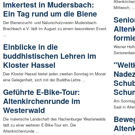
Altenkirche
Imkertest in Mudersbach:
Mittwoch, ..
Ein Tag rund um die Biene
Senio
Der Bienenzucht- und Naturschutzverein Mudersbach-
Alten
Brachbach e.V. lädt im August zu einem besonderen Event
...
formie
Einblicke in die
Werner Holl
Seniorenbeir
buddhistischen Lehren im
Kloster Hassel
"Welt
Nadez
Das Kloster Hassel bietet jeden zweiten Sonntag im Monat
eine Gelegenheit, sich mit der Buddha-Lehre ...
Schub
Geführte E-Bike-Tour:
Schu
Altenkirchenrunde im
Am Sonntag,
Saal in Alte
Westerwald
Beweg
Die malerische Landschaft des Hachenburger Westerwalds
lädt zu einer weiteren E-Bike-Tour ein. Die
Alten
Altenkirchenrunde ...