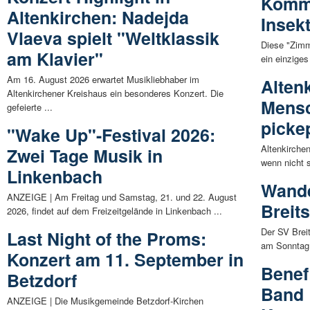
Kommu
Altenkirchen: Nadejda
Insek
Vlaeva spielt "Weltklassik
Diese "Zimm
am Klavier"
ein einziges
Am 16. August 2026 erwartet Musikliebhaber im
Alten
Altenkirchener Kreishaus ein besonderes Konzert. Die
Mensc
gefeierte ...
picke
"Wake Up"-Festival 2026:
Altenkirchen
Zwei Tage Musik in
wenn nicht s
Linkenbach
Wande
ANZEIGE | Am Freitag und Samstag, 21. und 22. August
Breit
2026, findet auf dem Freizeitgelände in Linkenbach ...
Der SV Brei
Last Night of the Proms:
am Sonntag, 
Konzert am 11. September in
Benef
Betzdorf
Band 
ANZEIGE | Die Musikgemeinde Betzdorf-Kirchen