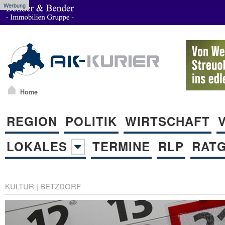
Werbung
Home
REGION
POLITIK
WIRTSCHAFT
LOKALES
TERMINE
RLP
RAT
KULTUR
|
BETZDORF