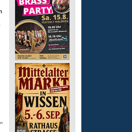
n
n
en