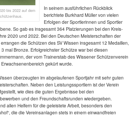
In seinem ausführlichen Rückblick
2020 bis 2022 auf dem
berichtete Burkhard Müller von vielen
Schützenhaus.
Erfolgen der Sportlerinnen und Sportler
 Ebene. So gab es insgesamt 364 Platzierungen bei den Kreis-
ahre 2020 und 2022. Bei den Deutschen Meisterschaften der
errangen die Schützen des SV Wissen insgesamt 12 Medaillen,
 3 mal Bronze. Erfolgreichster Schütze war bei diesen
immermann, der vom Trainerstab des Wissener Schützenverein
 Erwachsenenbereich gekürt wurde.
ssen überzeugten im abgelaufenen Sportjahr mit sehr guten
sterschaften. Neben den Leistungssportlern ist der Verein
fgestellt, wie dies die guten Ergebnisse bei den
tbewerben und den Freundschaftsrunden wiedergeben.
d allen Helfern für die geleistete Arbeit, besonders den
f“, die die Vereinsanlagen stets in einem einwandfreien