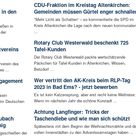
CDU-Fraktion im Kreistag Altenkirchen:
 in den
Gemeinden müssen Gürtel enger schnalle
"Mehr Licht als Schatten“ – so kommentierte die SPD im
Kreis Altenkirchen die Lage nach dem neuen kommunale
ießen in
...
 der
Rotary Club Westerwald beschenkt 725
tvereins
Tafel-Kunden
Der Rotary Club Westerwald packte wertschätzende
Päckchen für Tafel-Kunden in Altenkirchen, Wissen,
rverein des
Betzdorf ...
es ...
Wer vertritt den AK-Kreis beim RLP-Tag
ngagement
2023 in Bad Ems? - jetzt bewerben
Es ist kein Katzensprung, aber erst recht keine Weltreise:
sein
Wenn im nächsten Jahr die schöne Kurstadt ...
eim Deutschen
Achtung Langfinger: Tricks der
aubach
Taschendiebe und wie man sich schützt
nig
Spätestens mit dem Beginn der Weihnachtsmärkte und d
vollen Innenstädten zu den Adventssamstagen haben ...
igsschießen der