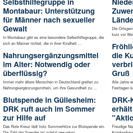
Selbsthilfegruppe in
Niede
Montabaur: Unterstützung
Zuwen
für Männer nach sexueller
Länd
Gewalt
Die Ortsge
kurz vor Wei
In Montabaur gibt es eine besondere Selbsthilfegruppe, die
sich an Männer richtet, die in ihrer Kindheit ...
Fröhl
Nahrungsergänzungsmittel
die Ku
im Alter: Notwendig oder
verbr
überflüssig?
Gruß
Immer mehr ältere Menschen in Deutschland greifen zu
Alle Jahre 
Nahrungsergänzungsmitteln, um ihre Gesundheit zu ...
Festtagen k
Blutspende in Güllesheim:
DRK-K
DRK ruft auch im Sommer
erhält
zur Hilfe auf
"Akti
Das Rote Kreuz lädt trotz Sommerhitze zur Blutspende ein.
Freudige Na
Die Zahl der Spender ist zuletzt gesunken, ...
Krankenhaus e