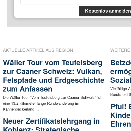
Kostenlos anmelden
AKTUELLE ARTIKEL AUS REGION
WEITERE
Wäller Tour vom Teufelsberg
Betzd
zur Caaner Schweiz: Vulkan,
ermögl
Felspfade und Erdgeschichte
Sozia
zum Anfassen
Vielfältige 
Berufsfeld S
Die Wäller Tour "Vom Teufelsberg zur Caaner Schweiz" ist
eine 13,2 Kilometer lange Rundwanderung im
Pfui! 
Kannenbäckerland ...
Kinde
Neuer Zertifikatslehrgang in
Ehren
Koblenz: Strategische