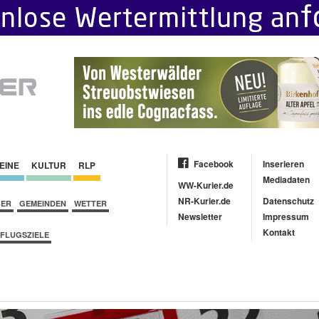
Facebook
Inserieren
EINE
KULTUR
RLP
Mediadaten
WW-Kurier.de
NR-Kurier.de
Datenschutz
BER
GEMEINDEN
WETTER
Newsletter
Impressum
Kontakt
FLUGSZIELE