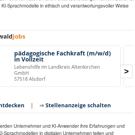
ie KI-Sprachmodelle in ethisch und verantwortungsvoller Weise
wald
Jobs
pädagogische Fachkraft (m/w/d)
in Vollzeit
Lebenshilfe im Landkreis Altenkirchen
>
GmbH
57518 Alsdorf
entdecken
| ⇒
Stellenanzeige schalten
werden Unternehmer und KI-Anwender ihre Erfahrungen und
I-Sprachmodellen in digitalen Unternehmen teilen und