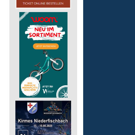
pädagogische Fachkraft
in Teilzeit
Lebenshilfe im Landkreis Altenk
GmbH
57537 Wissen