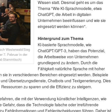
Wissen statt. Diesmal geht es um das
Thema "Wie KI-Sprachmodelle, etwa
ChatGPT, die Arbeit in digitalen
Unternehmen beeinflussen und wie sie
eingesetzt werden können".
Hintergrund zum Thema
KI-basierte Sprachmodelle, wie
tisch Westerwald/Sieg
ChatGPT/GPT-3, haben das Potenzial,
r 7. Februar in der
die Arbeitsweise von Unternehmen
tal-Stammtisch)
grundlegend zu ändern. Durch die
Fähigkeit natürliche Sprache mit hoher
n sie in verschiedenen Bereichen eingesetzt werden. Beispiele
ib- und Übersetzungsdienste, Chatbots und Textgenerierung. Dies
Ressourcen zu sparen und die Effizienz zu steigern.
efahren, die mit der Verwendung künstlicher Intelligenzen, wie
e Gefahr, dass die Technologie falsche oder irreführende
 zu Fehlinformationen und Fehlentscheidungen führen. Daher ist