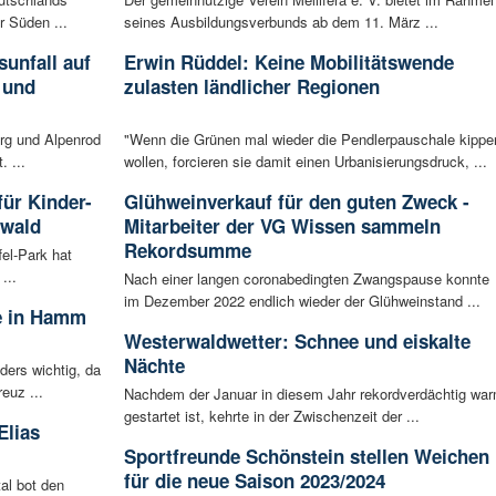
r Süden ...
seines Ausbildungsverbunds ab dem 11. März ...
unfall auf
Erwin Rüddel: Keine Mobilitätswende
 und
zulasten ländlicher Regionen
rg und Alpenrod
"Wenn die Grünen mal wieder die Pendlerpauschale kippe
. ...
wollen, forcieren sie damit einen Urbanisierungsdruck, ...
für Kinder-
Glühweinverkauf für den guten Zweck -
rwald
Mitarbeiter der VG Wissen sammeln
Rekordsumme
fel-Park hat
...
Nach einer langen coronabedingten Zwangspause konnte
im Dezember 2022 endlich wieder der Glühweinstand ...
de in Hamm
Westerwaldwetter: Schnee und eiskalte
Nächte
ers wichtig, da
euz ...
Nachdem der Januar in diesem Jahr rekordverdächtig wa
gestartet ist, kehrte in der Zwischenzeit der ...
Elias
Sportfreunde Schönstein stellen Weichen
für die neue Saison 2023/2024
al bot den