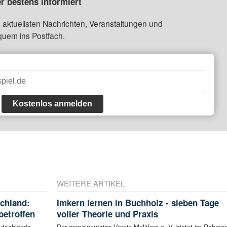
r bestens informiert
 aktuellsten Nachrichten, Veranstaltungen und
quem ins Postfach.
Kostenlos anmelden
WEITERE ARTIKEL
schland:
Imkern lernen in Buchholz - sieben Tage
betroffen
voller Theorie und Praxis
eutschlands
Der gemeinnützige Verein Mellifera e. V. bietet im Rahme