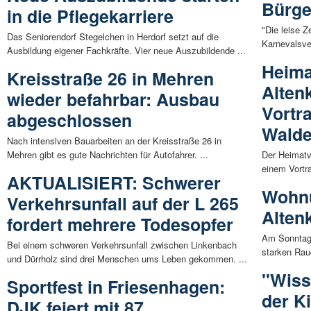
Bürge
in die Pflegekarriere
"Die leise Z
Das Seniorendorf Stegelchen in Herdorf setzt auf die
Karnevalsve
Ausbildung eigener Fachkräfte. Vier neue Auszubildende ...
Heima
Kreisstraße 26 in Mehren
Alten
wieder befahrbar: Ausbau
Vortr
abgeschlossen
Wald
Nach intensiven Bauarbeiten an der Kreisstraße 26 in
Mehren gibt es gute Nachrichten für Autofahrer. ...
Der Heimatv
einem Vortr
AKTUALISIERT: Schwerer
Wohnu
Verkehrsunfall auf der L 265
Alten
fordert mehrere Todesopfer
Am Sonntag 
Bei einem schweren Verkehrsunfall zwischen Linkenbach
starken Rau
und Dürrholz sind drei Menschen ums Leben gekommen. ...
"Wisse
Sportfest in Friesenhagen:
der Ki
DJK feiert mit 87