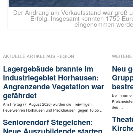
Der Andrang am Verkaufsstand war groß un
Erfolg. Insgesamt konnten 1750 Eu
eingenommen werde
AKTUELLE ARTIKEL AUS REGION
WEITERE
Lagergebäude brannte im
Neu g
Industriegebiet Horhausen:
Grupp
Angrenzende Vegetation war
bestr
gefährdet
Bei ihrem e
Kreismeiste
Am Freitag (7. August 2026) wurden die Freiwilligen
des ...
Feuerwehren Horhausen und Pleckhausen, gegen 10.55 ...
Theat
Seniorendorf Stegelchen:
Kirch
Neue Auszubildende starten