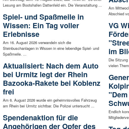
Lesung am Bootshafen Dattenfeld ein. Die Veranstaltung ...
Am Mittwoch
Abschied von
Spiel- und Spaßmeile in
Wissen: Ein Tag voller
VG Wi
Erlebnisse
Förde
"Stre
Am 16. August 2026 verwandeln sich die
Steinbuschanlagen in Wissen in eine lebendige Spiel- und
im Bl
Spaßmeile. ...
Die Sitzung
Aktualisiert: Nach dem Auto
vielen Them
bei Urmitz legt der Rhein
Gener
Bazooka-Rakete bei Koblenz
Kolpi
frei
"Dem 
Am 6. August 2026 wurde ein geheimnisvolles Fahrzeug
Schw
am Rhein bei Urmitz sichtbar. Die Polizei untersucht ...
Endlich kon
Spendenaktion für die
Mitgliederv
Angehörigen der Opfer des
Tag d