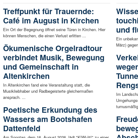
Treffpunkt für Trauernde:
Wisse
Café im August in Kirchen
touch
und fl
Ein Ort der Begegnung öffnet seine Türen in Kirchen. Hier
können Menschen, die einen Verlust erlitten ...
Ein unbekan
März) gegen
Ökumenische Orgelradtour
verbindet Musik, Bewegung
Verke
und Gemeinschaft in
wegen
Altenkirchen
Tunne
Rengs
In Altenkirchen fand eine Veranstaltung statt, die
Musikliebhaber und Radbegeisterte gleichermaßen
Im Landscha
ansprach. ...
Umgehungsst
turnusmäßig
Poetische Erkundung des
Wassers am Bootshafen
Freud
Dattenfeld
beweg
Absch
Am Sonntag, dem 16. August 2026, lädt "KIWi-lit!" zu einer