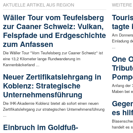
AKTUELLE ARTIKEL AUS REGION
WEITERE
Wäller Tour vom Teufelsberg
Touri
zur Caaner Schweiz: Vulkan,
tagte
Felspfade und Erdgeschichte
Am Donnerst
Einladung d
zum Anfassen
...
Die Wäller Tour "Vom Teufelsberg zur Caaner Schweiz" ist
One O
eine 13,2 Kilometer lange Rundwanderung im
Kannenbäckerland ...
Tribut
Neuer Zertifikatslehrgang in
Pompe
Koblenz: Strategische
Anfang der 
Maben bei e
Unternehmensführung
Gegen
Die IHK-Akademie Koblenz bietet ab sofort einen neuen
Zertifikatslehrgang zur strategischen Unternehmensführung
es hi
...
Blasenschwä
Einbruch im Goldfuß-
handelt es s